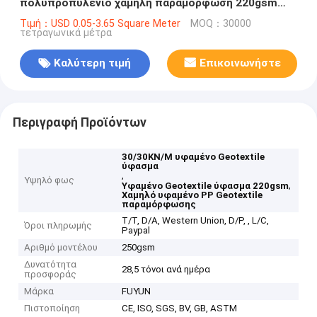
πολυπροπυλένιο χαμηλή παραμόρφωση 220gsm
υφάσματος στην ενίσχυση
Τιμή：USD 0.05-3.65 Square Meter
MOQ：30000
τετραγωνικά μέτρα
Καλύτερη τιμή
Επικοινωνήστε
Περιγραφή Προϊόντων
30/30KN/M υφαμένο Geotextile
ύφασμα
,
Υψηλό φως
,
Υφαμένο Geotextile ύφασμα 220gsm
Χαμηλό υφαμένο PP Geotextile
παραμόρφωσης
T/T, D/A, Western Union, D/P, , L/C,
Όροι πληρωμής
Paypal
Αριθμό μοντέλου
250gsm
Δυνατότητα
28,5 τόνοι ανά ημέρα
προσφοράς
Μάρκα
FUYUN
Πιστοποίηση
CE, ISO, SGS, BV, GB, ASTM