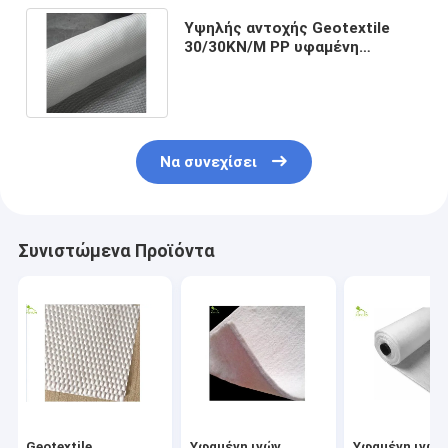
Υψηλής αντοχής Geotextile
30/30KN/M PP υφαμένη
πολυπροπυλένιο χαμηλή
παραμόρφωση 220gsm
υφάσματος στην ενίσχυση
Να συνεχίσει
Συνιστώμενα Προϊόντα
Geotextile
Υφαμένη ινών
Υφαμένη ινών