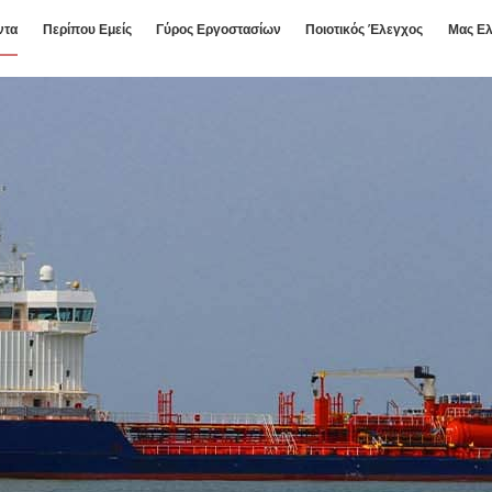
ντα
Περίπου Εμείς
Γύρος Εργοστασίων
Ποιοτικός Έλεγχος
Μας Ελ