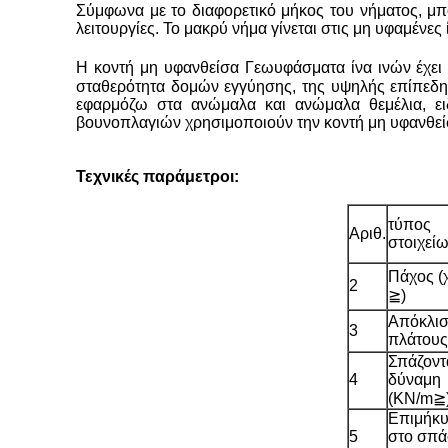
Σύμφωνα με το διαφορετικό μήκος του νήματος, μπο
λειτουργίες. Το μακρύ νήμα γίνεται στις μη υφαμένες ί
Η κοντή μη υφανθείσα Γεωυφάσματα ίνα ινών έχει
σταθερότητα δομών εγγύησης, της υψηλής επίπεδης
εφαρμόζω στα ανώμαλα και ανώμαλα θεμέλια, ει
βουνοπλαγιών χρησιμοποιούν την κοντή μη υφανθεί
Τεχνικές παράμετροι:
τύπος
Αριθ.
στοιχεί
Πάχος (χ
2
≧)
Απόκλι
3
πλάτους
Σπάζοντ
4
δύναμη
(KN/m≧
Επιμήκ
5
στο σπά