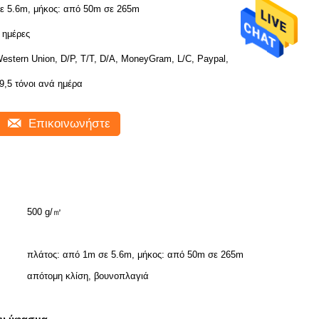
ε 5.6m, μήκος: από 50m σε 265m
 ημέρες
estern Union, D/P, T/T, D/A, MoneyGram, L/C, Paypal,
9,5 τόνοι ανά ημέρα
Επικοινωνήστε
500 g/㎡
πλάτος: από 1m σε 5.6m, μήκος: από 50m σε 265m
απότομη κλίση, βουνοπλαγιά