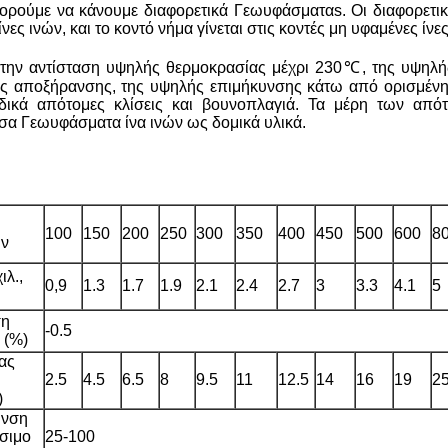
ρούμε να κάνουμε διαφορετικά Γεωυφάσματαs. Οι διαφορετικές
νες ινών, και το κοντό νήμα γίνεται στις κοντές μη υφαμένες ίνες
 την αντίσταση υψηλής θερμοκρασίας μέχρι 230℃, της υψηλή
 αποξήρανσης, της υψηλής επιμήκυνσης κάτω από ορισμένη π
δικά απότομες κλίσεις και βουνοπλαγιά. Τα μέρη των απ
σα Γεωυφάσματα ίνα ινών ως δομικά υλικά.
100
150
200
250
300
350
400
450
500
600
8
ων
ιλ.,
0,9
1.3
1.7
1.9
2.1
2.4
2.7
3
3.3
4.1
5
ση
-0.5
 (%)
ας
2.5
4.5
6.5
8
9.5
11
12.5
14
16
19
2
)
υνση
σιμο
25-100