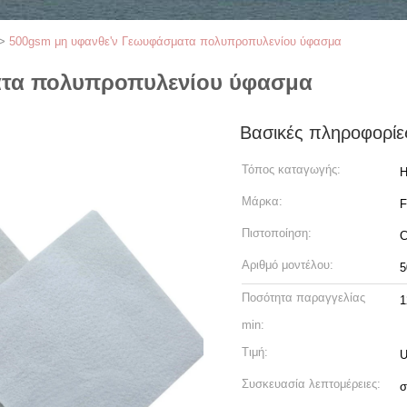
>
500gsm μη υφανθε'ν Γεωυφάσματα πολυπροπυλενίου ύφασμα
ατα πολυπροπυλενίου ύφασμα
Βασικές πληροφορίε
Τόπος καταγωγής:
H
Μάρκα:
Πιστοποίηση:
C
Αριθμό μοντέλου:
5
Ποσότητα παραγγελίας
1
min:
Τιμή:
U
Συσκευασία λεπτομέρειες:
σ