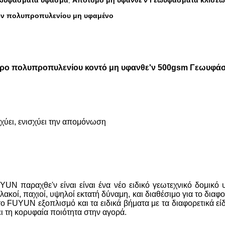
εωυφάσματα ύφασμα
Απότομο μη υφανθε'ν Γεωυφάσματα κλίσε
,
ν πολυπροπυλενίου μη υφαμένο
σπρο πολυπροπυλενίου κοντό μη υφανθε'ν 500gsm Γεωυφά
σχύει, ενισχύει την απομόνωση
N παραχθε'ν είναι είναι ένα νέο ειδικό γεωτεχνικό δομικό 
ακοί, παχιοί, υψηλοί εκτατή δύναμη, και διαθέσιμο για το δι
ο FUYUN εξοπλισμό και τα ειδικά βήματα με τα διαφορετικά είδ
ι τη κορυφαία ποιότητα στην αγορά.