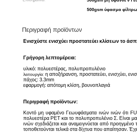
500gsm μη υφανθε'ν Γ
500gsm ύφασμα φίλτρω
Περιγραφή προϊόντων
Ενισχύστε ενισχύει προστατεύει κλίσεων το ά
Γρήγορη λεπτομέρεια:
υλικό: πολυεστέρας, πολυπροπυλένιο
η αποξήρανση, προστατεύει, ενισχύει, ενι
λειτουργία:
πάχος: 3.3mm
εφαρμογή: απότομη κλίση, βουνοπλαγιά
Περιγραφή προϊόντων:
Κοντό μη υφαμένο Γεωυφάσματα ινών ινών ότι FUYU
πολυεστέρα PET και το πολυπροπυλένιο Σ. Είναι μαλ
ινών σχεδιάζεται και αναμειγνύεται από προηγμένο τ
τοποθετούνται τελικά στα δίχτυα που απαίτησαν. Έχε