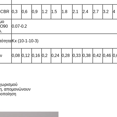
ς CBR
0,3
0,6
0,9
1.2
1.5
1.8
2.1
2.4
2.7
3.2
4
μο
 O90
0.07-0.2
λ.
τότητα
Kx (10-1-10-3)
ν
0,08
0,12
0,16
0,2
0,24
0,28
0,33
0,38
0,42
0,46
0,
 χωρισμού
ση, απομονώνουν
ροποίηση