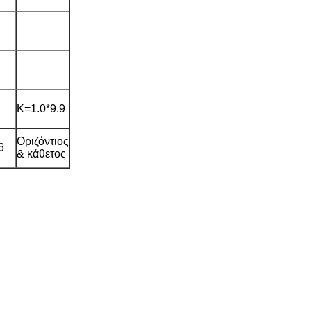
K=1.0*9.9
Οριζόντιος
6
& κάθετος