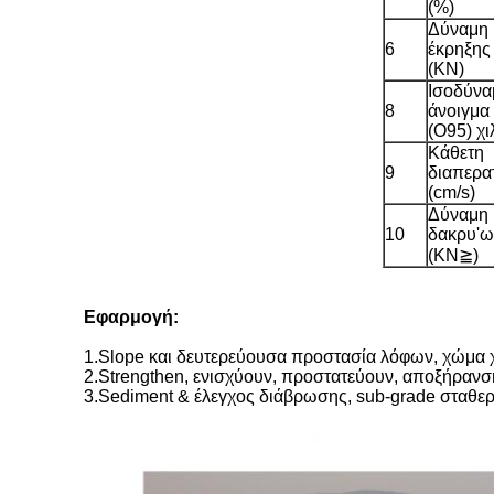
(%)
Δύναμη
6
έκρηξη
(KN)
Ισοδύνα
8
άνοιγμα
(O95) χι
Κάθετη
9
διαπερα
(cm/s)
Δύναμη
10
δακρυ'ω
(KN≧)
Εφαρμογή:
1.Slope και δευτερεύουσα προστασία λόφων, χώμα
2.Strengthen, ενισχύουν, προστατεύουν, αποξήραν
3.Sediment & έλεγχος διάβρωσης, sub-grade σταθε