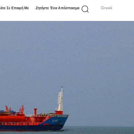
Greek
άτε Σε Επαφή Με
Ζητήστε Ένα Απόσπασμα