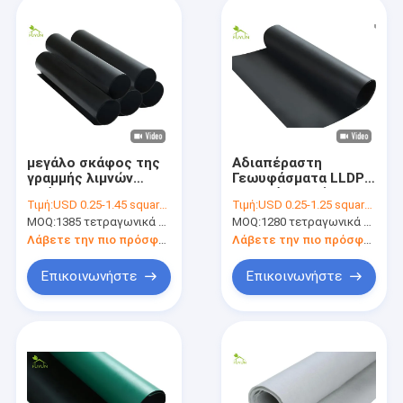
μεγάλο σκάφος της
Αδιαπέραστη
γραμμής λιμνών
Γεωυφάσματα LLDPE
πλάτους 5m,
μεμβράνη, μαύρο
Τιμή:
USD 0.25-1.45 square meters
Τιμή:
USD 0.25-1.25 square meters
Γεωυφάσματα της
σκάφος της γραμμής
MOQ:
1385 τετραγωνικά μέτρα
MOQ:
1280 τετραγωνικά μέτρα
EVA ύφασμα
λιμνών για τη λίμνη
αποξηράνσεων για
αγγουριών θάλασσας
Λάβετε την πιο πρόσφατη τιμή
Λάβετε την πιο πρόσφατη τιμή
τη φύτευση της
στέγης
Επικοινωνήστε
Επικοινωνήστε