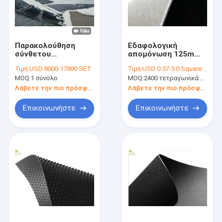
Παρακολούθηση
Εδαφολογική
σύνθετου
απομόνωση 125m
Γεωυφάσματα
Γεωυφάσματα
Τιμή:
USD 8000-17800 SET
Τιμή:
USD 0.37-3.0 Square Meter
λιμνών για τη λύση
Γεωμεμβράνη μήκους
MOQ:
1 σύνολο
MOQ:
2400 τετραγωνικά μέτρα
15days
σύνθετο ύφασμα
προγράμματος
τοπίων
Λάβετε την πιο πρόσφατη τιμή
Λάβετε την πιο πρόσφατη τιμή
στεγανοποίησης
στεγών
Επικοινωνήστε
Επικοινωνήστε
Σπίτι
Προϊόντα
Περίπου εμείς