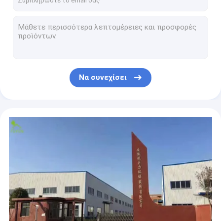
Τρισδιάστατο ύφασμα Geomat ελέγχου διάβρωσης για την κατασκευή εθνικών οδών
Πολυαιθυλένιο 15mm κύτταρο Geomat ελέγχου διάβρωσης για την κατασκευή σιδηροδρόμων
HDPE η αποξήρανση Geomat για τους δρόμους, κάλυψη χλόης προστατεύει το χαλί ζιζανίων Geotech
EM4 PET 15mm έλεγχος Geomat διάβρωσης για το πρόγραμμα συντήρησης νερού
το τρισδιάστατο χώμα αναχωμάτων ποταμών Geomat ελέγχου διάβρωσης 420g/Sqm παγιώνει την αποξήρανση
Να συνεχίσει
Τοπίο που πρασινίζει 450g/sqm Geomat για Δρόμοςs, χαλί ζιζανίων υφάσματος Geo πολυαιθυλενίου
Κλίση που πρασινίζει τον πλαστικό έλεγχο διάβρωσης διατηρώντας τοίχων 10mm Geomat
3 τα στρώματα Ψάθα PP Geotech Geo για Δρόμοςs το αμμοχάλικο ενισχύουν EM5
Το μαξιλάρι της PET 500g/Sqm Geomat, χαλί ζιζανίων Geotech για τη βλάστηση προστατεύει
HDPE ζεστού αέρα μηχανή συγκόλλησης Γεωμεμβράνη 7.5kg για τα προγράμματα δεξαμενών