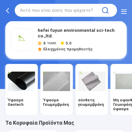
hefei fuyun environmental sci-tech
co.,ltd.
8
5.0
YEARS
Ελεγχμένος προμηθευτής
Ύφασμα
Ύφασμα
σύνθετη
Μη υφανθ
Geotech
Γεωμεμβράνη
γεωμεμβράνη
Γεωυφάσ
ύφασμα
Τα Κορυφαία Προϊόντα Μας