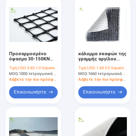
Προσαρμοσμένο
κάλυμμα σκαφών της
ύφασμα 30-150KN
γραμμής αργίλου
Geogrid για τον
Γεωσυνθετική
Τιμή:
USD 0.45-1.0 Square Meter
Τιμή:
USD 1.43-5.0 Square Meter
έλεγχο διάβρωσης
βεντονίτη 50*6m για
MOQ:
1000 τετραγωνικά μέτρα
MOQ:
1660 τετραγωνικά μέτρα
διατηρώντας τοίχων
τις εγκαταστάσεις
λυμάτων
Λάβετε την πιο πρόσφατη τιμή
Λάβετε την πιο πρόσφατη τιμή
Επικοινωνήστε
Επικοινωνήστε