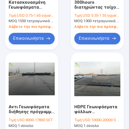
Κατασκευασμένη
300hours
Γύρος εργοστασίων
Γεωυφάσματα
διατηρώντας τοίχος
υφάσματος Geotech
υφάσματος Geotech
Τιμή:
USD 0.75-1.65 square meters
Τιμή:
USD 0.35-1.55 square meters
μήκους 200m
αντίστασης πίεσης
Ποιοτικός έλεγχος
MOQ:
1550 τετραγωνικά μέτρα
MOQ:
1300 τετραγωνικά μέτρα
κάλυψη αναχωμάτων
για την απότομη
πλημμυρών
προστασία κλίσεων
Λάβετε την πιο πρόσφατη τιμή
Λάβετε την πιο πρόσφατη τιμή
Μας ελάτε σε επαφή με
σταθεροποίησης
Επικοινωνήστε
Επικοινωνήστε
Ζητήστε ένα απόσπασμα
News
Ύφασμα Geotech
Ύφασμα Γεωμεμβράνη
Αντι Γεωυφάσματα
HDPE Γεωυφάσματα
σύνθετη γεωμεμβράνη
διήθησης πρόγραμμα
φύλλων
2.0mm HDPE σκάφος
Γεωμεμβράνη
Μη υφανθε'ν Γεωυφάσματα ύφασμα
Τιμή:
USD 8000-17800 SET
Τιμή:
USD 10000-20000 SET
της γραμμής λιμνών
πρόγραμμα
MOQ:
1 σύνολο
MOQ:
1 σύνολο
Γεωμεμβράνη για τη
προστασίας κλίσεων