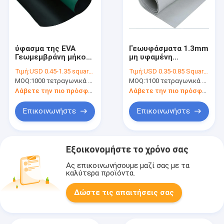
ύφασμα της EVA
Γεωυφάσματα 1.3mm
Γεωμεμβράνη μήκους
μη υφαμένη
200m για τη
μεμβράνη
Τιμή:
USD 0.45-1.35 square meters
Τιμή:
USD 0.35-0.85 Square Meter
στεγανοποίηση
υφάσματος φίλτρων
MOQ:
1000 τετραγωνικά μέτρα
MOQ:
1100 τετραγωνικά μέτρα
Δρόμος Υπόστρωμα
για τη συντήρηση
νερού
Λάβετε την πιο πρόσφατη τιμή
Λάβετε την πιο πρόσφατη τιμή
Επικοινωνήστε
Επικοινωνήστε
Εξοικονομήστε το χρόνο σας
Ας επικοινωνήσουμε μαζί σας με τα
καλύτερα προϊόντα.
Δώστε τις απαιτήσεις σας