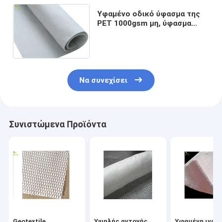
Υφαμένο οδικό ύφασμα της
PET 1000gsm μη, ύφασμα
αποξηράνσεων Geotech για
τις εγκαταστάσεις λυμάτων
Να συνεχίσει
Συνιστώμενα Προϊόντα
Geotextile
Υψηλής αντοχής
Υφαμένη ινών