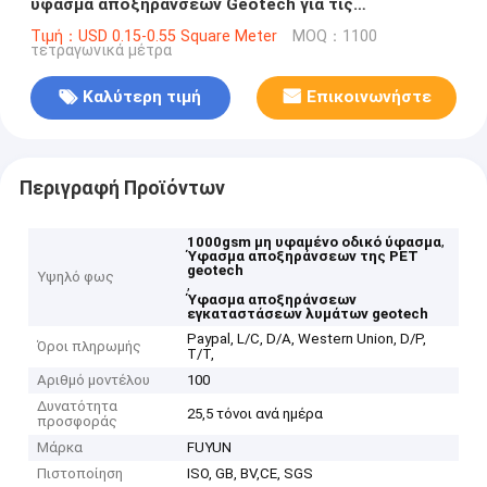
ύφασμα αποξηράνσεων Geotech για τις
εγκαταστάσεις λυμάτων
Τιμή：USD 0.15-0.55 Square Meter
MOQ：1100
τετραγωνικά μέτρα
Καλύτερη τιμή
Επικοινωνήστε
Περιγραφή Προϊόντων
,
1000gsm μη υφαμένο οδικό ύφασμα
Ύφασμα αποξηράνσεων της PET
geotech
Υψηλό φως
,
Ύφασμα αποξηράνσεων
εγκαταστάσεων λυμάτων geotech
Paypal, L/C, D/A, Western Union, D/P,
Όροι πληρωμής
T/T,
Αριθμό μοντέλου
100
Δυνατότητα
25,5 τόνοι ανά ημέρα
προσφοράς
Μάρκα
FUYUN
Πιστοποίηση
ISO, GB, BV,CE, SGS