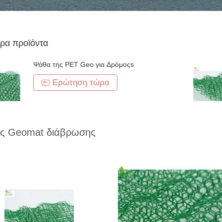
ρα προϊόντα
Ψάθα της PET Geo για Δρόμοςs
Ερώτηση τώρα
ς Geomat διάβρωσης