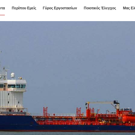
ντα
Περίπου Εμείς
Γύρος Εργοστασίων
Ποιοτικός Έλεγχος
Μας Ελ