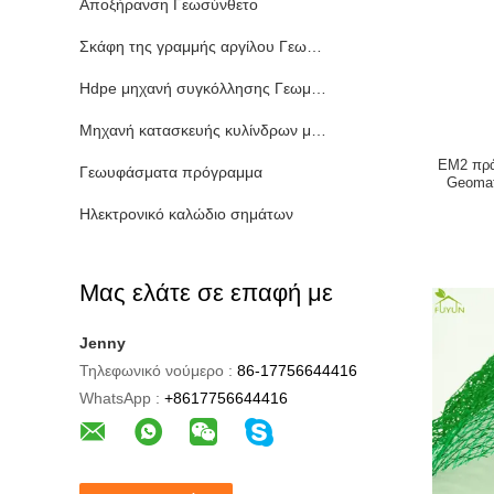
Αποξήρανση Γεωσύνθετο
Σκάφη της γραμμής αργίλου Γεωσυνθετική
Hdpe μηχανή συγκόλλησης Γεωμεμβράνη
Μηχανή κατασκευής κυλίνδρων μεταφορέων
EM2 πρά
Γεωυφάσματα πρόγραμμα
Geomat
Ηλεκτρονικό καλώδιο σημάτων
Μας ελάτε σε επαφή με
Jenny
Τηλεφωνικό νούμερο :
86-17756644416
WhatsApp :
+8617756644416