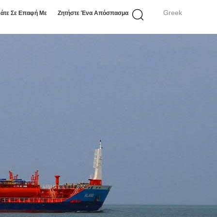
Greek
άτε Σε Επαφή Με
Ζητήστε Ένα Απόσπασμα