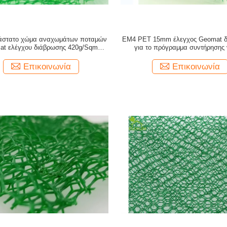
διάστατο χώμα αναχωμάτων ποταμών
EM4 PET 15mm έλεγχος Geomat δ
at ελέγχου διάβρωσης 420g/Sqm
για το πρόγραμμα συντήρησης
παγιώνει την αποξήρανση
Επικοινωνία
Επικοινωνία