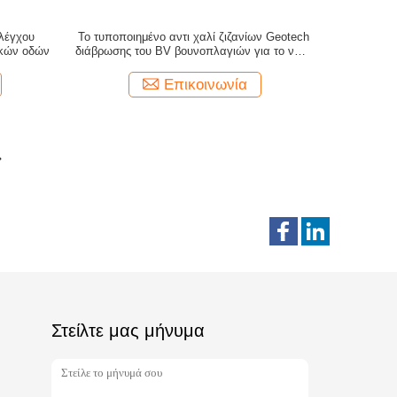
λέγχου
Το τυποποιημένο αντι χαλί ζιζανίων Geotech
ικών οδών
διάβρωσης του BV βουνοπλαγιών για το νερό
προστατεύει
Επικοινωνία
Στείλτε μας μήνυμα