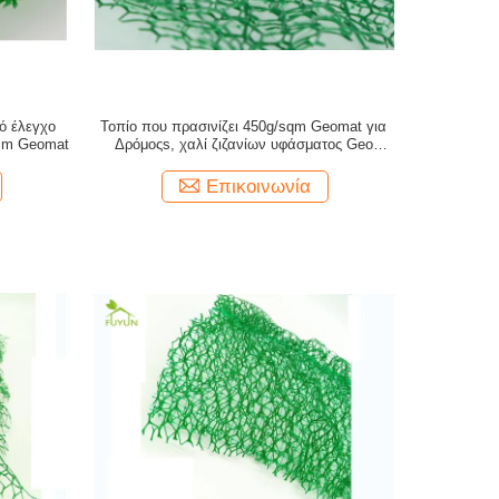
κό έλεγχο
Τοπίο που πρασινίζει 450g/sqm Geomat για
0mm Geomat
Δρόμοςs, χαλί ζιζανίων υφάσματος Geo
πολυαιθυλενίου
Επικοινωνία