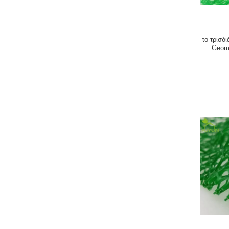
το τρισ
Geom