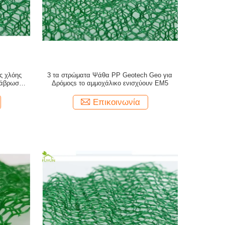
ς χλόης
3 τα στρώματα Ψάθα PP Geotech Geo για
ιάβρωσης
Δρόμοςs το αμμοχάλικο ενισχύουν EM5
Επικοινωνία