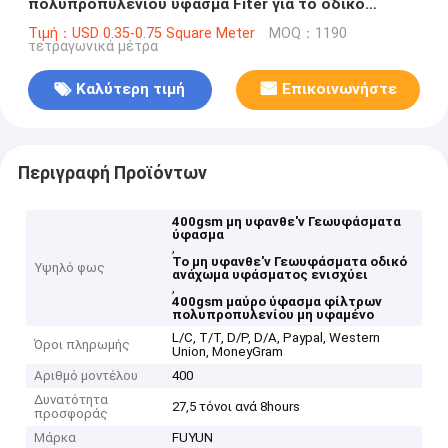
πολυπροπυλενίου ύφασμα Fiter για το οδικό
ανάχωμα
Τιμή：USD 0.35-0.75 Square Meter
MOQ：1190
τετραγωνικά μέτρα
Καλύτερη τιμή
Επικοινωνήστε
Περιγραφή Προϊόντων
400gsm μη υφανθε'ν Γεωυφάσματα
ύφασμα
,
Το μη υφανθε'ν Γεωυφάσματα οδικό
Υψηλό φως
ανάχωμα υφάσματος ενισχύει
,
400gsm μαύρο ύφασμα φίλτρων
πολυπροπυλενίου μη υφαμένο
L/C, T/T, D/P, D/A, Paypal, Western
Όροι πληρωμής
Union, MoneyGram
Αριθμό μοντέλου
400
Δυνατότητα
27,5 τόνοι ανά 8hours
προσφοράς
Μάρκα
FUYUN