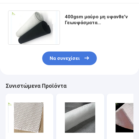
400gsm μαύρο μη υφανθε'ν
Γεωυφάσματα
πολυπροπυλενίου ύφασμα
Fiter για το οδικό ανάχωμα
Να συνεχίσει
Συνιστώμενα Προϊόντα