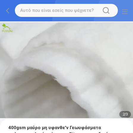
2
/
3
400gsm μαύρο μη υφανθε'ν Γεωυφάσματα