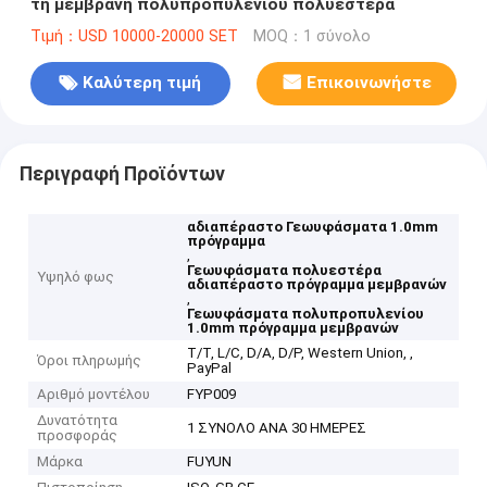
τη μεμβράνη πολυπροπυλενίου πολυεστέρα
Τιμή：USD 10000-20000 SET
MOQ：1 σύνολο
Καλύτερη τιμή
Επικοινωνήστε
Περιγραφή Προϊόντων
αδιαπέραστο Γεωυφάσματα 1.0mm
πρόγραμμα
,
Γεωυφάσματα πολυεστέρα
Υψηλό φως
αδιαπέραστο πρόγραμμα μεμβρανών
,
Γεωυφάσματα πολυπροπυλενίου
1.0mm πρόγραμμα μεμβρανών
T/T, L/C, D/A, D/P, Western Union, ,
Όροι πληρωμής
PayPal
Αριθμό μοντέλου
FYP009
Δυνατότητα
1 ΣΥΝΟΛΟ ΑΝΑ 30 ΗΜΕΡΕΣ
προσφοράς
Μάρκα
FUYUN