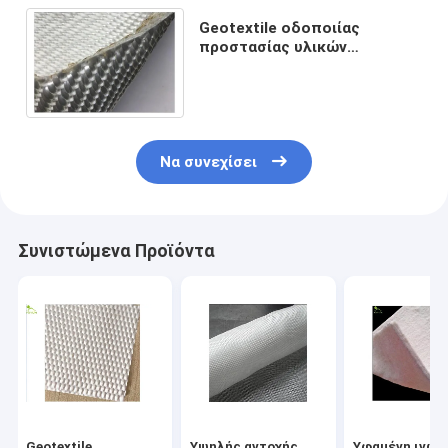
Geotextile οδοποιίας
προστασίας υλικών
οδόστρωσης υφαμένη η PET
χαμηλή παραμόρφωση 100/50
KN/M
Να συνεχίσει
Συνιστώμενα Προϊόντα
Geotextile
Υψηλής αντοχής
Υφαμένη ινών