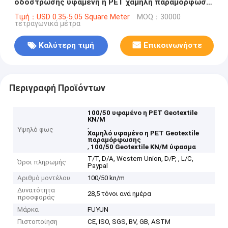
οδόστρωσης υφαμένη η PET χαμηλή παραμόρφωση
100/50 KN/M
Τιμή：USD 0.35-5.05 Square Meter
MOQ：30000
τετραγωνικά μέτρα
Καλύτερη τιμή
Επικοινωνήστε
Περιγραφή Προϊόντων
100/50 υφαμένο η PET Geotextile
KN/M
,
Υψηλό φως
Χαμηλό υφαμένο η PET Geotextile
παραμόρφωσης
,
100/50 Geotextile KN/M ύφασμα
T/T, D/A, Western Union, D/P, , L/C,
Όροι πληρωμής
Paypal
Αριθμό μοντέλου
100/50 kn/m
Δυνατότητα
28,5 τόνοι ανά ημέρα
προσφοράς
Μάρκα
FUYUN
Πιστοποίηση
CE, ISO, SGS, BV, GB, ASTM