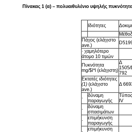
Πίνακας 1 (α) – πολυαιθυλένιο υψηλής πυκνότητ
Ιδιότητες
Δοκιμ
Μέθο
Πάχος (ελάχιστο
D519
ave.)
· χαμηλότερο
άτομο 10 τιμών
Δ
Πυκνότητα
1505/
mg/$l*l (ελάχιστη)
792
Εκτατές ιδιότητες
(1)
(ελάχιστο
Δ 669
ave.)
δύναμη
Τύπο
·
παραγωγής
IV
δύναμη
·
σπασιμάτων
επιμήκυνση
·
παραγωγής
επιμήκυνση
·