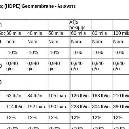
ας (HDPE) Geomembrane - λειάνετε
Αξία
ή
δοκιμής
δος
30 mils
40 mils
50 mils
60 mils
80 mils
100 mil
9
nom.
Nom.
Nom.
Nom.
Nom.
Nom.
-10%
-10%
-10%
-10%
-10%
-10%
0,940
0,940
0,940
0,940
0,940
0,940
D
g/cc
g/cc
g/cc
g/cc
g/cc
g/cc
3
ς
63 lb/in.
84 lb/in.
105 lb/in.
126 lb/in.
168 lb/in.
210 lb/i
114 lb/in.
152 lb/in.
190 lb/in.
228 lb/in.
304 lb/in.
380 lb/i
12%
12%
12%
12%
12%
12%
700%
700%
700%
700%
700%
700%