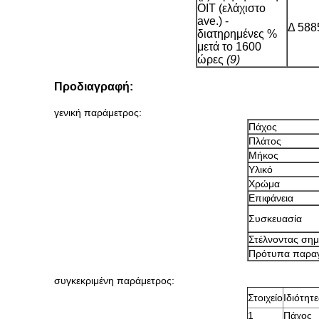
OIT (ελάχιστο
ave.) -
Δ 588
διατηρημένες %
μετά το 1600
ώρες
(9)
Προδιαγραφή:
γενική παράμετρος:
Πάχος
Πλάτος
Μήκος
Υλικό
Χρώμα
Επιφάνεια
Συσκευασία
Στέλνοντας σημ
Πρότυπα παρα
συγκεκριμένη παράμετρος:
Στοιχείο
Ιδιότητε
1
Πάχος