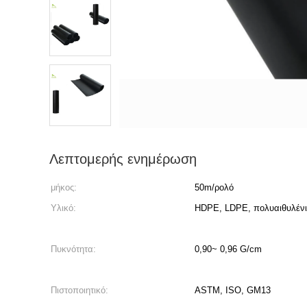
Λεπτομερής ενημέρωση
μήκος:
50m/ρολό
Υλικό:
HDPE, LDPE, πολυαιθυλέν
Πυκνότητα:
0,90~ 0,96 G/cm
Πιστοποιητικό:
ASTM, ISO, GM13