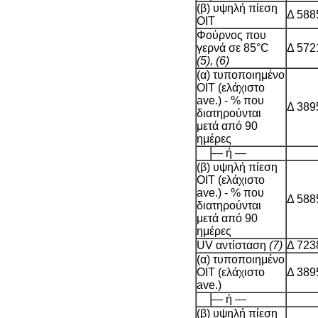
(β) υψηλή πίεση
Δ 588
OIT
Φούρνος που
γερνά σε 85°C
Δ 572
(5), (6)
(α) τυποποιημένο
OIT (ελάχιστο
ave.) - % που
Δ 389
διατηρούνται
μετά από 90
ημέρες
— ή —
(β) υψηλή πίεση
OIT (ελάχιστο
ave.) - % που
Δ 588
διατηρούνται
μετά από 90
ημέρες
UV αντίσταση
(7)
Δ 723
(α) τυποποιημένο
OIT (ελάχιστο
Δ 389
ave.)
— ή —
(β) υψηλή πίεση