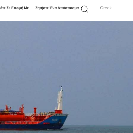
Greek
άτε Σε Επαφή Με
Ζητήστε Ένα Απόσπασμα