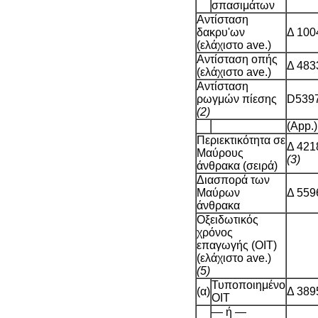
σπασιμάτων
Αντίσταση
δακρυ'ων
Δ 100
(ελάχιστο ave.)
Αντίσταση οπής
Δ 483
(ελάχιστο ave.)
Αντίσταση
ρωγμών πίεσης
D539
(2)
(App.)
Περιεκτικότητα σε
Δ 421
Μαύρους
(3)
άνθρακα (σειρά)
Διασπορά των
Μαύρων
Δ 559
άνθρακα
Οξειδωτικός
χρόνος
επαγωγής (OIT)
(ελάχιστο ave.)
(5)
Τυποποιημένο
(α)
Δ 389
OIT
— ή —