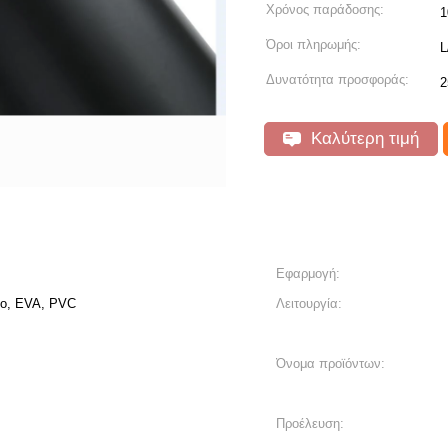
Χρόνος παράδοσης:
1
Όροι πληρωμής:
L
Δυνατότητα προσφοράς:
2
Καλύτερη τιμή
Εφαρμογή:
ιο, EVA, PVC
Λειτουργία:
Όνομα προϊόντων:
Προέλευση: