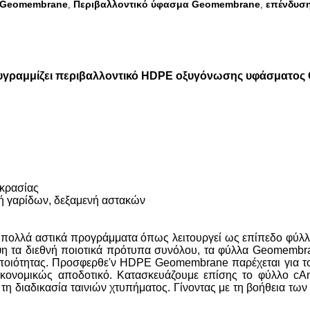
 Geomembrane
Περιβαλλοντικό ύφασμα Geomembrane
επένδυσ
,
,
υγραμμίζει περιβαλλοντικό HDPE οξυγόνωσης υφάσματο
οκρασίας
νή γαρίδων, δεξαμενή αστακών
πολλά αστικά προγράμματα όπως λειτουργεί ως επίπεδο φύλλο 
 τα διεθνή ποιοτικά πρότυπα συνόλου, τα φύλλα Geomembra
οιότητας. Προσφερθε'ν HDPE Geomembrane παρέχεται για του
οικονομικώς αποδοτικό. Κατασκευάζουμε επίσης το φύλλο cA
διαδικασία ταινιών χτυπήματος. Γίνοντας με τη βοήθεια των 