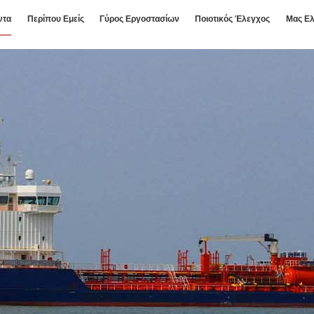
ντα
Περίπου Εμείς
Γύρος Εργοστασίων
Ποιοτικός Έλεγχος
Μας Ελ