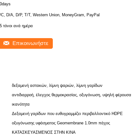
0days
/C, D/A, D/P, T/T, Western Union, MoneyGram, PayPal
5 τόνοι ανά ημέρα
Επικοινωνήστε
δεξαμενή αστακών, λίμνη ψαριών, λίμνη γαρίδων
αντιδιαρροή, έλεγχος θερμοκρασίας, οξυγόνωση, υψηλή φέρουσα
ικανότητα
Δεξαμενή γαρίδων που ευθυγραμμίζει περιβαλλοντικό HDPE
οξυγόνωσης υφάσματος Geomembrane 1.0mm πάχος
ΚΑΤΑΣΚΕΥΑΣΜΕΝΟΣ ΣΤΗΝ ΚΙΝΑ