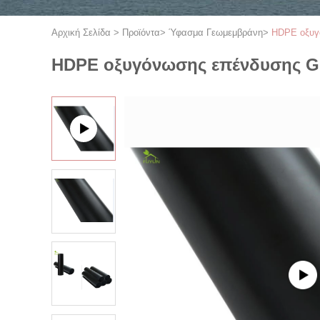
Αρχική Σελίδα
>
Προϊόντα
>
Ύφασμα Γεωμεμβράνη
>
HDPE οξυγ
HDPE οξυγόνωσης επένδυσης G