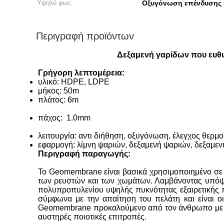
Υψηλό φως:
Οξυγόνωση επένδυσης
Περιγραφή προϊόντων
Δεξαμενή γαρίδων που ευθ
Γρήγορη λεπτομέρεια:
υλικό: HDPE, LDPE
μήκος: 50m
πλάτος: 6m
πάχος: 1.0mm
λειτουργία: αντι διήθηση, οξυγόνωση, έλεγχος θερμ
εφαρμογή: λίμνη ψαριών, δεξαμενή ψαριών, δεξαμε
Περιγραφή παραγωγής:
Το Geomembrane είναι βασικά χρησιμοποιημένο σε 
των ρευστών και των χωμάτων. Λαμβάνοντας υπόψη
πολυπροπυλενίου υψηλής πυκνότητας εξαιρετικής π
σύμφωνα με την απαίτηση του πελάτη και είναι 
Geomembrane προκαλούμενο από τον άνθρωπο με τη 
αυστηρές ποιοτικές επιτροπές.