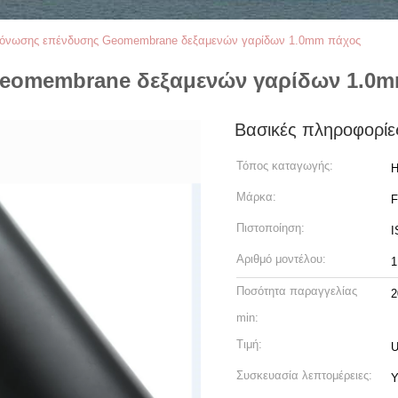
όνωσης επένδυσης Geomembrane δεξαμενών γαρίδων 1.0mm πάχος
eomembrane δεξαμενών γαρίδων 1.0m
Βασικές πληροφορίε
Τόπος καταγωγής:
H
Μάρκα:
Πιστοποίηση:
I
Αριθμό μοντέλου:
1
Ποσότητα παραγγελίας
2
min:
Τιμή:
U
Συσκευασία λεπτομέρειες:
Υ