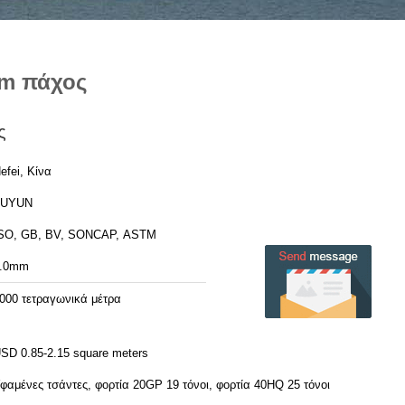
m πάχος
ς
efei, Κίνα
FUYUN
SO, GB, BV, SONCAP, ASTM
.0mm
000 τετραγωνικά μέτρα
SD 0.85-2.15 square meters
φαμένες τσάντες, φορτία 20GP 19 τόνοι, φορτία 40HQ 25 τόνοι