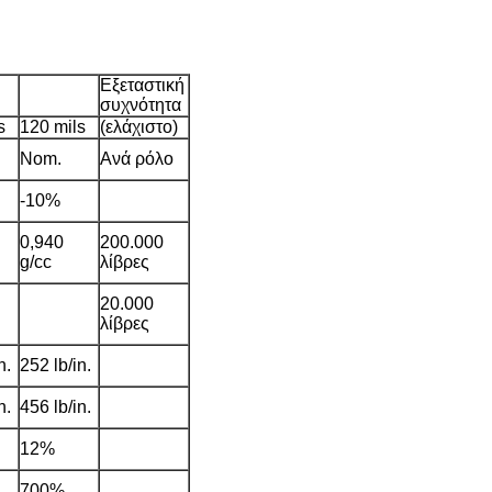
Εξεταστική
συχνότητα
s
120 mils
(ελάχιστο)
Nom.
Ανά ρόλο
-10%
0,940
200.000
g/cc
λίβρες
20.000
λίβρες
n.
252 lb/in.
n.
456 lb/in.
12%
700%