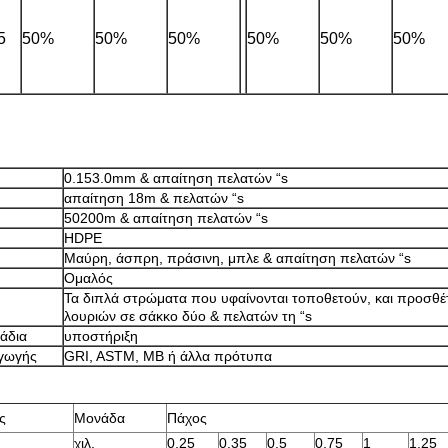
5
50%
50%
50%
50%
50%
50%
0.153.0mm & απαίτηση πελατών “s
απαίτηση 18m & πελατών “s
50200m & απαίτηση πελατών “s
HDPE
Μαύρη, άσπρη, πράσινη, μπλε & απαίτηση πελατών “s
Ομαλός
Τα διπλά στρώματα που υφαίνονται τοποθετούν, και προσθ
λουριών σε σάκκο δύο & πελατών τη “s
άδια
υποστήριξη
γωγής
GRI, ASTM, ΜΒ ή άλλα πρότυπα
ς
Μονάδα
Πάχος
χιλ.
0,25
0,35
0,5
0,75
1
1.25