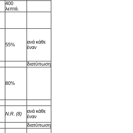
400
λεπτά.
ανά κάθε
55%
έναν
διατύπωση
80%
ανά κάθε
N.R. (8)
έναν
διατύπωση