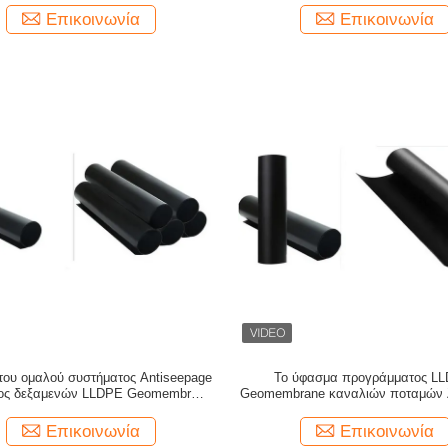
Επικοινωνία
Επικοινωνία
ου ομαλού συστήματος Antiseepage
Το ύφασμα προγράμματος L
ος δεξαμενών LLDPE Geomembrane
Geomembrane καναλιών ποταμών λε
υλικών οδόστρωσης
πάχος 1.0mm
Επικοινωνία
Επικοινωνία