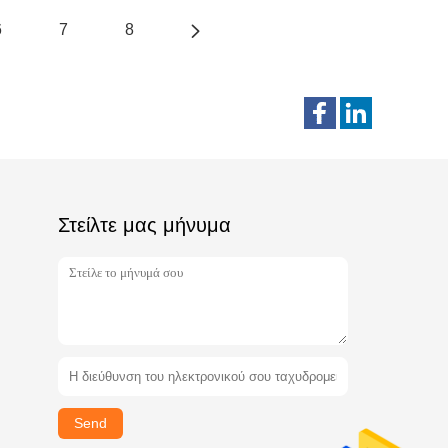
6
7
8
Στείλτε μας μήνυμα
Send