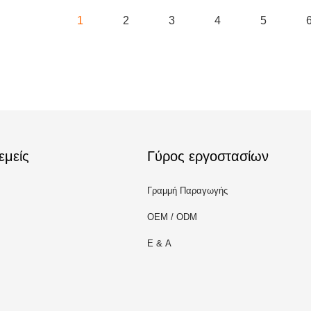
1
2
3
4
5
εμείς
Γύρος εργοστασίων
Γραμμή Παραγωγής
OEM / ODM
Ε & Α