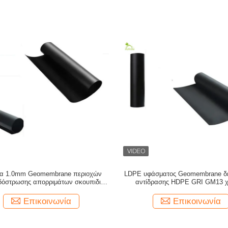
α 1.0mm Geomembrane περιοχών
LDPE υφάσματος Geomembrane δ
δόστρωσης απορριμάτων σκουπιδιών
αντίδρασης HDPE GRI GM13 χ
ροστασία του περιβάλλοντος
ανθεκτικό
Επικοινωνία
Επικοινωνία