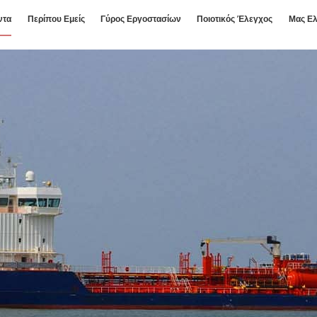
ντα
Περίπου Εμείς
Γύρος Εργοστασίων
Ποιοτικός Έλεγχος
Μας Ελ