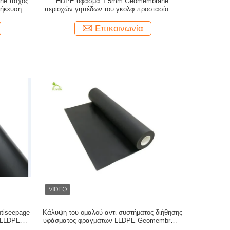
ne πάχος
HDPE ύφασμα 1.5mm Geomembrane
θήκευσης
περιοχών γηπέδων του γκολφ προστασία του
περιβάλλοντος
Επικοινωνία
tiseepage
Κάλυψη του ομαλού αντι συστήματος διήθησης
 LLDPE
υφάσματος φραγμάτων LLDPE Geomembrane
Rockfill