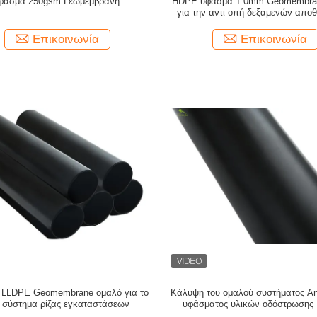
φασμα 250gsm Γεωμεμβράνη
HDPE ύφασμα 1.0mm Geomembra
για την αντι οπή δεξαμενών απο
νερού
Επικοινωνία
Επικοινωνία
LLDPE Geomembrane ομαλό για το
Κάλυψη του ομαλού συστήματος An
ι σύστημα ρίζας εγκαταστάσεων
υφάσματος υλικών οδόστρωσης
Geomembrane