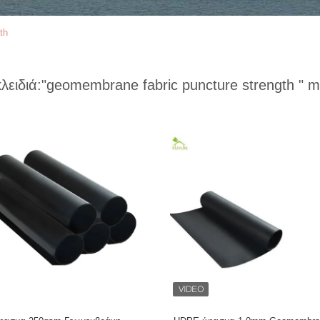
th
κλειδιά:
"geomembrane fabric puncture strength "
ma