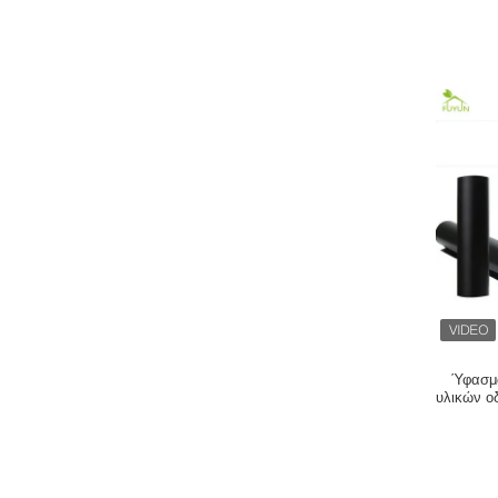
Ύφασμ
υλικών ο
π