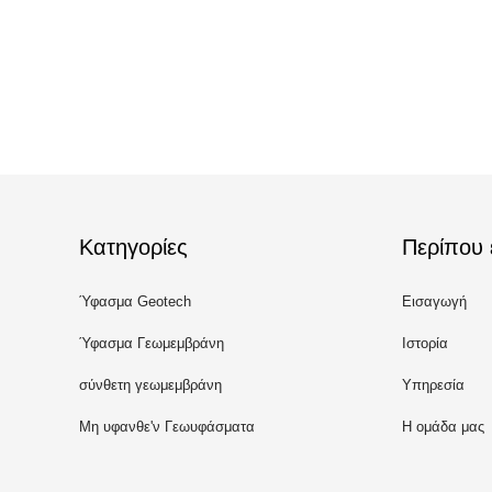
Κατηγορίες
Περίπου 
Ύφασμα Geotech
Εισαγωγή
Ύφασμα Γεωμεμβράνη
Ιστορία
σύνθετη γεωμεμβράνη
Υπηρεσία
Μη υφανθε'ν Γεωυφάσματα
Η ομάδα μας
ύφασμα