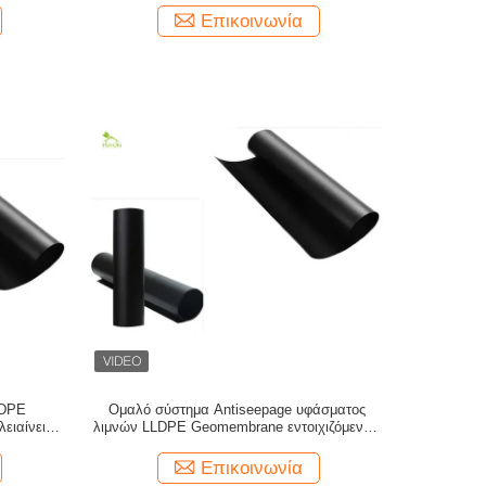
Επικοινωνία
LDPE
Ομαλό σύστημα Antiseepage υφάσματος
ιαίνει το
λιμνών LLDPE Geomembrane εντοιχιζόμενων
τμημάτων μεταλλείας
Επικοινωνία