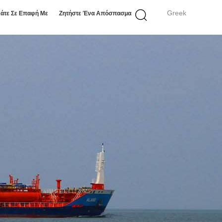
Greek
άτε Σε Επαφή Με
Ζητήστε Ένα Απόσπασμα