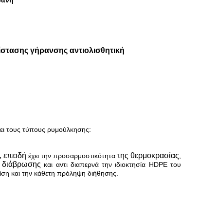
ράνη
ίστασης γήρανσης αντιολισθητική
νει τους τύπους ρυμούλκησης:
, επειδή
της θερμοκρασίας
έχει την προσαρμοστικότητα
,
ς διάβρωσης
και αντι διαπερνά την ιδιοκτησία HDPE του
κλίση και την κάθετη πρόληψη διήθησης.