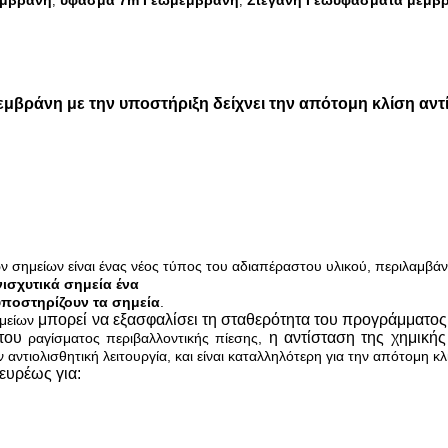
εμβράνη
ύφασμα 7m Γεωμεμβράνη
Στεγανή Γεωυφάσματα μεμβ
,
,
βράνη με την υποστήριξη δείχνει την απότομη κλίση αντ
 σημείων είναι ένας νέος τύπος του αδιαπέραστου υλικού, περιλαμβά
ισχυτικά σημεία ένα
υποστηρίζουν τα σημεία
.
μπορεί
να εξασφαλίσει τη σταθερότητα του προγράμματος
μείων
του
η αντίσταση
της
χημική
ραγίσματος περιβαλλοντικής πίεσης,
ην αντιολισθητική λειτουργία, και είναι καταλληλότερη για την απότομη 
ευρέως για: