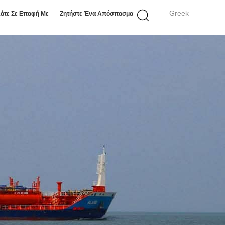
Greek
άτε Σε Επαφή Με
Ζητήστε Ένα Απόσπασμα