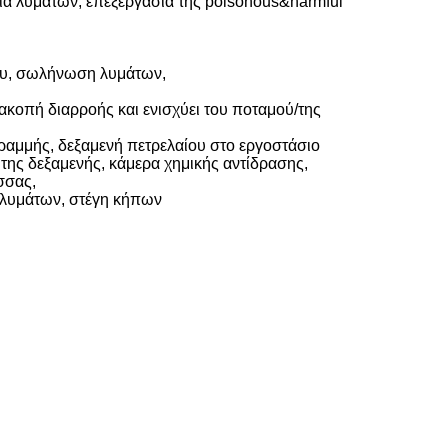
α λυμάτων, επεξεργασία της poisonous&harmful
ίου, σωλήνωση λυμάτων,
ιακοπή διαρροής και ενισχύει του ποταμού/της
γραμμής,
δεξαμενή πετρελαίου στο εργοστάσιο
της δεξαμενής, κάμερα
χημικής αντίδρασης
,
σσας,
 λυμάτων, στέγη κήπων