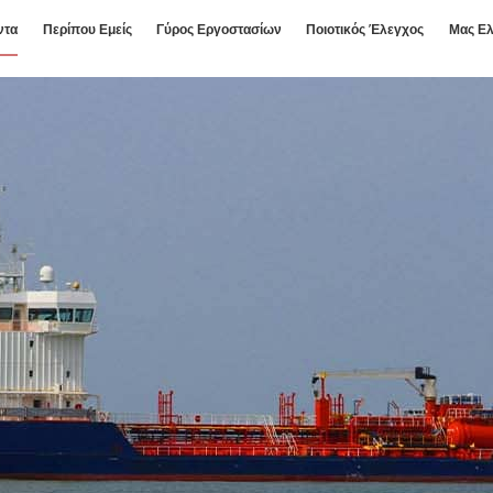
ντα
Περίπου Εμείς
Γύρος Εργοστασίων
Ποιοτικός Έλεγχος
Μας Ελ