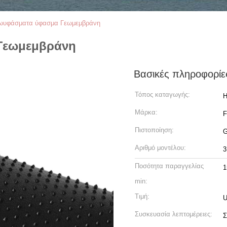
εωυφάσματα ύφασμα Γεωμεμβράνη
Γεωμεμβράνη
Βασικές πληροφορίε
Τόπος καταγωγής:
H
Μάρκα:
Πιστοποίηση:
G
Αριθμό μοντέλου:
3
Ποσότητα παραγγελίας
1
min:
Τιμή:
U
Συσκευασία λεπτομέρειες:
Σ