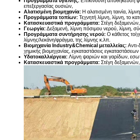
Προγράμματα υγιεινής:
Επικίνδυνη αποθήκευση φο
επεξεργασίας ουσιών,
Αλατισμένη βιομηχανία:
Η αλατισμένη ταινία, λίμν
Προγράμματα τοπίων:
Τεχνητή λίμνη, λίμνη, το κα
Κατασκευαστικά προγράμματα:
Στέγη δεξαμενών,
Γεωργία:
Δεξαμενή, λίμνη πόσιμου νερού, λίμνη, σ
Προγράμματα συντήρησης νερού:
Ο κάθετος τοίχ
λίμνης/λεκάνη/φράγμα, της λίμνης κ.λπ.
Βιομηχανία Industry&Chemical μεταλλείας:
Αντι
χημικής βιομηχανίας, εγκαταστάσεις εγκαταστάσεων
Υδατοκαλλιέργεια:
Λίμνη ψαριών και γαρίδων, εσω
Κατασκευαστικά προγράμματα:
Στέγη δεξαμενών