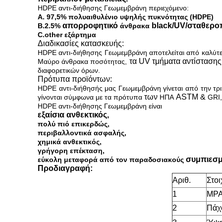
HDPE αντι-διήθησης Γεωμεμβράνη περιεχόμενο:
Α. 97,5% πολυαιθυλένιο υψηλής πυκνότητας (HDPE)
απορροφητικό
black/UV/σταθεροπ
B.2.5%
άνθρακα
C.other εξάρτημα
Διαδικασίες κατασκευής:
HDPE αντι-διήθησης Γεωμεμβράνη αποτελείται από καλύτερ
τα UV τμήματα αντίστασης
Μαύρο άνθρακα ποσότητας,
διαφορετικών όρων.
Πρότυπα προϊόντων:
HDPE αντι-διήθησής μας Γεωμεμβράνη γίνεται από την τρι
των
ASTM &
γίνονται σύμφωνα με τα πρότυπα
ΗΠΑ
GRI,
HDPE αντι-διήθησης Γεωμεμβράνη είναι
εξαίσια ανθεκτικός,
πολύ πιό επικερδώς,
περιβαλλοντικά ασφαλής,
χημικά ανθεκτικός,
γρήγορη επέκταση,
συμπιεσμ
εύκολη μεταφορά από τον παραδοσιακούς
Προδιαγραφή:
Αριθ.
Στοι
1
MPA 
2
Πάχ