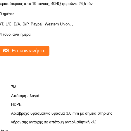
ερισσότερους από 19 τόνους, 40HQ φορτώνει 24,5 τόν
0 ημέρες
/T, L/C, D/A, D/P, Paypal, Western Union, ,
4 τόνοι ανά ημέρα
Επικοινωνήστε
7M
Απότομη πλαγιά
HDPE
Αδιάβροχο υφασμάτινο ύφασμα 3,0 mm με σημεία στήριξης
γήρανσης αντοχής σε απότομη αντιολισθητική κλί