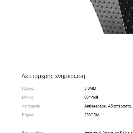
Λεπτομερής ενημέρωση
Πάχος:
3.0MM
Μήκος:
80m/roll
Λειτουργία:
Antiseepage, Αδιαπέραστο,
Βάρος:
250GSM
Επισημαίνω: