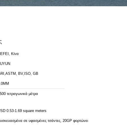
ς
EFEI, Κίνα
FUYUN
RI,ASTM, BV,ISO, GB
.0MM
500 τετραγωνικά μέτρα
SD 0.53-1.69 square meters
υσκευασμένα σε υφασμένες τσάντες, 20GP φορτώνει