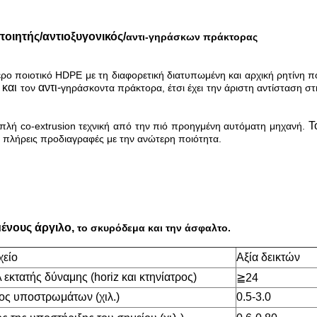
οιητής/αντιοξυγονικός/
αντι-γηράσκων πράκτορας
ο ποιοτικό HDPE με τη διαφορετική διατυπωμένη και αρχική ρητίνη πο
 και
αντι-
τον
γηράσκοντα πράκτορα, έτσι έχει την άριστη αντίσταση στ
Τ
πλή co-extrusion τεχνική από την πιό προηγμένη αυτόματη μηχανή.
 πλήρεις προδιαγραφές με την ανώτερη ποιότητα.
ένους άργιλο,
το σκυρόδεμα και την άσφαλτο.
χείο
Αξία δεικτών
εκτατής δύναμης (horiz και κτηνίατρος)
≧
24
ος υποστρωμάτων (χιλ.)
0.5-3.0