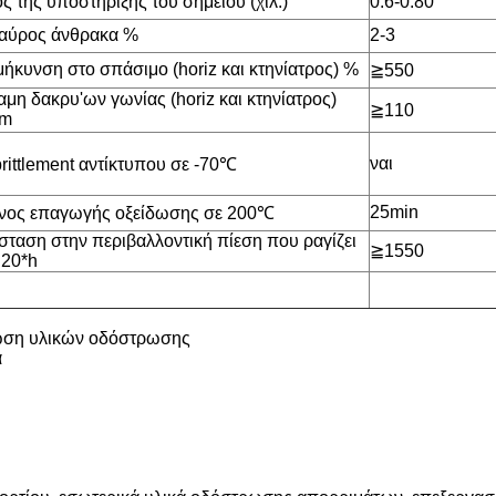
 της υποστήριξης του σημείου (χιλ.)
0.6-0.80
αύρος άνθρακα %
2-3
ήκυνση στο σπάσιμο (horiz και κτηνίατρος) %
≧
550
μη δακρυ'ων γωνίας (horiz και κτηνίατρος)
≧
110
mm
ναι
ittlement αντίκτυπου σε -70
℃
25min
νος επαγωγής οξείδωσης σε 200
℃
σταση στην περιβαλλοντική πίεση που ραγίζει
≧
1550
Φ
20
*h
άτωση υλικών οδόστρωσης
ά