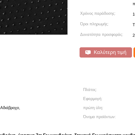
π
Χρόνος παράδοσης:
1
Όροι πληρωμής:
T
Δυνατότητα προσφοράς:
2
Καλύτερη τιμή
Πλάτος:
Εφαρμογή:
 Αδιάβροχο,
πρώτη ύλη:
Όνομα προϊόντων: