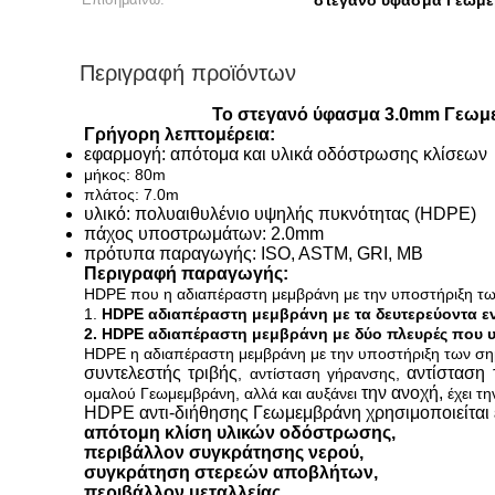
στεγανό ύφασμα Γεωμ
Περιγραφή προϊόντων
Το στεγανό ύφασμα 3.0mm Γεωμεμ
Γρήγορη λεπτομέρεια:
εφαρμογή:
απότομα και
υλικά οδόστρωσης
κλίσεων
μήκος: 80m
πλάτος: 7.0m
υλικό: πολυαιθυλένιο υψηλής πυκνότητας (HDPE)
πάχος υποστρωμάτων: 2.0mm
πρότυπα παραγωγής: ISO, ASTM, GRI, ΜΒ
Περιγραφή παραγωγής:
HDPE που η αδιαπέραστη μεμβράνη με την υποστήριξη των
1.
HDPE αδιαπέραστη μεμβράνη με τα δευτερεύοντα εν
2. HDPE αδιαπέραστη μεμβράνη με δύο πλευρές που 
HDPE η αδιαπέραστη μεμβράνη με την υποστήριξη των ση
συντελεστής τριβής
αντίσταση 
, αντίσταση γήρανσης,
την ανοχή,
ομαλού Γεωμεμβράνη, αλλά και αυξάνει
έχει τ
HDPE αντι-διήθησης Γεωμεμβράνη χρησιμοποιείται 
απότομη κλίση υλικών οδόστρωσης,
περιβάλλον συγκράτησης νερού,
συγκράτηση στερεών αποβλήτων,
περιβάλλον μεταλλείας.