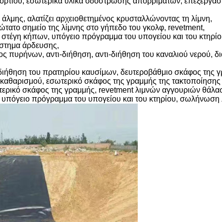
ρτίου, εσωτερικά υλικά οδόστρωσης απορριμάτων, επεξεργασί
η άλμης, αλατίζει αρχειοθετημένος κρυσταλλώνοντας τη λίμνη,
τώτατο σημείο της λίμνης στο γήπεδο του γκολφ, revetment,
 στέγη κήπων, υπόγειο πρόγραμμα του υπογείου και του κτηρ
ύστημα άρδευσης,
ος πυρήνων, αντι-διήθηση, αντι-διήθηση του καναλιού νερού, δ
-διήθηση του πρατηρίου καυσίμων,
δευτεροβάθμιο σκάφος της 
 καθαρισμού,
εσωτερικό σκάφος της γραμμής της τακτοποίησης 
τερικό σκάφος της γραμμής, revetment λιμνών αγγουριών θάλα
, υπόγειο πρόγραμμα του υπογείου και του κτηρίου, σωλήνωση