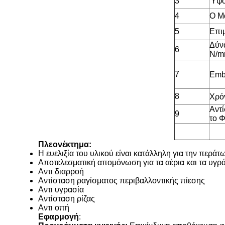
3
Ύψος
4
Ο Μ
5
Επιμ
Δύνα
6
N/
7
Embr
8
Χρό
Αντί
9
το 
Πλεονέκτημα:
Η ευελιξία του υλικού είναι κατάλληλη για την περ
Αποτελεσματική απομόνωση για τα αέρια και τα υγρ
Αντι διαρροή
Αντίσταση ραγίσματος περιβαλλοντικής πίεσης
Αντι υγρασία
Αντίσταση ρίζας
Αντι οπή
Εφαρμογή
: