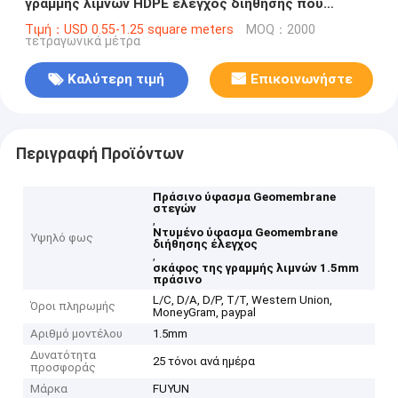
γραμμής λιμνών HDPE έλεγχος διήθησης που
ντύνεται
Τιμή：USD 0.55-1.25 square meters
MOQ：2000
τετραγωνικά μέτρα
Καλύτερη τιμή
Επικοινωνήστε
Περιγραφή Προϊόντων
Πράσινο ύφασμα Geomembrane
στεγών
,
Ντυμένο ύφασμα Geomembrane
Υψηλό φως
διήθησης έλεγχος
,
σκάφος της γραμμής λιμνών 1.5mm
πράσινο
L/C, D/A, D/P, T/T, Western Union,
Όροι πληρωμής
MoneyGram, paypal
Αριθμό μοντέλου
1.5mm
Δυνατότητα
25 τόνοι ανά ημέρα
προσφοράς
Μάρκα
FUYUN