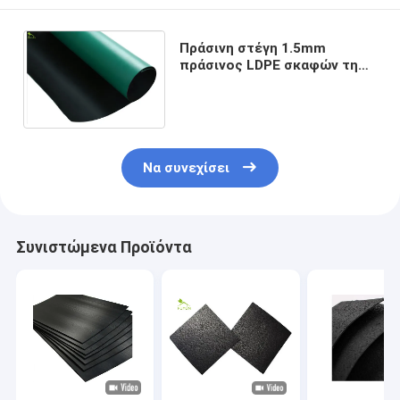
Πράσινη στέγη 1.5mm
πράσινος LDPE σκαφών της
γραμμής λιμνών HDPE
έλεγχος διήθησης που
ντύνεται
Να συνεχίσει
Συνιστώμενα Προϊόντα