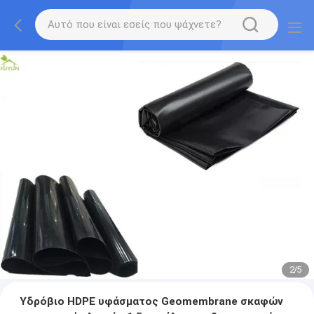
2
/
5
Υδρόβιο HDPE υφάσματος Geomembrane σκαφών