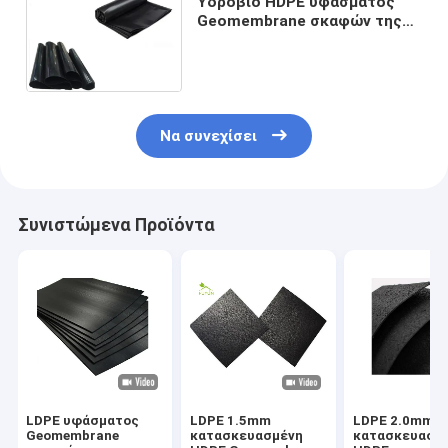
Υδρόβιο HDPE υφάσματος
Geomembrane σκαφών της
γραμμής λιμνών 1.5mm
έλεγχος θερμοκρασίας
πάχους
Να συνεχίσει
Συνιστώμενα Προϊόντα
LDPE υφάσματος
LDPE 1.5mm
LDPE 2.0mm
Geomembrane
κατασκευασμένη
κατασκευασμ