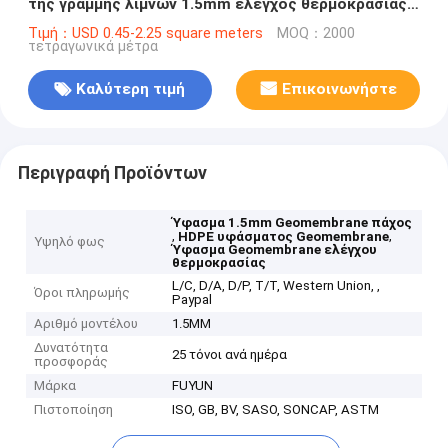
της γραμμής λιμνών 1.5mm έλεγχος θερμοκρασίας
πάχους
Τιμή：USD 0.45-2.25 square meters
MOQ：2000
τετραγωνικά μέτρα
Καλύτερη τιμή
Επικοινωνήστε
Περιγραφή Προϊόντων
Ύφασμα 1.5mm Geomembrane πάχος
,
,
HDPE υφάσματος Geomembrane
Υψηλό φως
Ύφασμα Geomembrane ελέγχου
θερμοκρασίας
L/C, D/A, D/P, T/T, Western Union, ,
Όροι πληρωμής
Paypal
Αριθμό μοντέλου
1.5MM
Δυνατότητα
25 τόνοι ανά ημέρα
προσφοράς
Μάρκα
FUYUN
Πιστοποίηση
ISO, GB, BV, SASO, SONCAP, ASTM