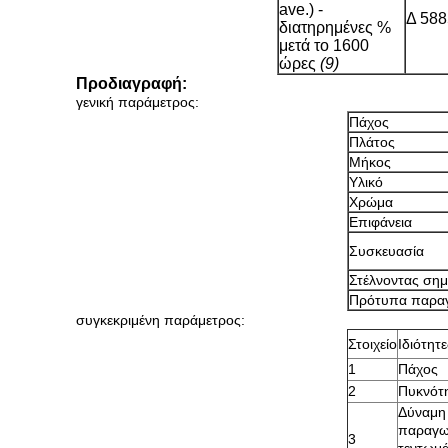
ave.) -
Δ 588
διατηρημένες %
μετά το 1600
ώρες
(9)
Προδιαγραφή:
γενική παράμετρος:
Πάχος
Πλάτος
Μήκος
Υλικό
Χρώμα
Επιφάνεια
Συσκευασία
Στέλνοντας σημ
Πρότυπα παρα
συγκεκριμένη παράμετρος:
Στοιχείο
Ιδιότητε
1
Πάχος
2
Πυκνότ
Δύναμη
παραγω
3