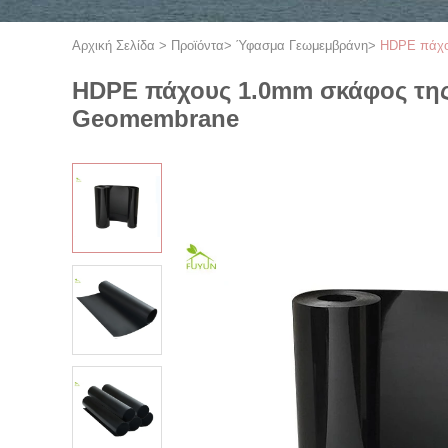
Αρχική Σελίδα
>
Προϊόντα
>
Ύφασμα Γεωμεμβράνη
>
HDPE πάχο
HDPE πάχους 1.0mm σκάφος της
Geomembrane