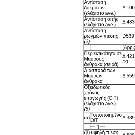
Αντίσταση
δακρυ'ων
Δ 100
(ελάχιστο ave.)
Αντίσταση οπής
Δ 483
(ελάχιστο ave.)
Αντίσταση
ρωγμών πίεσης
D539
(2)
(App.
Περιεκτικότητα σε
Δ 421
Μαύρους
(3)
άνθρακα (σειρά)
Διασπορά των
Μαύρων
Δ 559
άνθρακα
Οξειδωτικός
χρόνος
επαγωγής (OIT)
(ελάχιστο ave.)
(5)
Τυποποιημένο
(α)
Δ 389
OIT
— ή —
(β) υψηλή πίεση