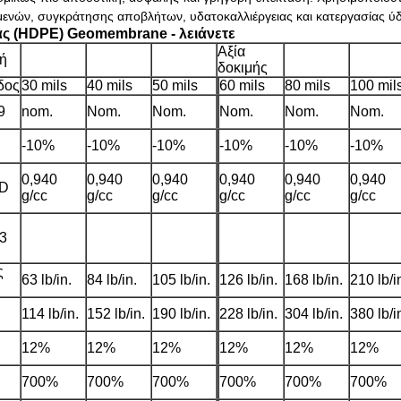
μενών
,
συγκράτησης αποβλήτων, υδατοκαλλιέργειας και κατεργασίας ύ
ας (HDPE) Geomembrane - λειάνετε
Αξία
ή
δοκιμής
δος
30 mils
40 mils
50 mils
60 mils
80 mils
100 mil
9
nom.
Nom.
Nom.
Nom.
Nom.
Nom.
-10%
-10%
-10%
-10%
-10%
-10%
0,940
0,940
0,940
0,940
0,940
0,940
/D
g/cc
g/cc
g/cc
g/cc
g/cc
g/cc
3
ς
63 lb/in.
84 lb/in.
105 lb/in.
126 lb/in.
168 lb/in.
210 lb/i
114 lb/in.
152 lb/in.
190 lb/in.
228 lb/in.
304 lb/in.
380 lb/i
12%
12%
12%
12%
12%
12%
700%
700%
700%
700%
700%
700%