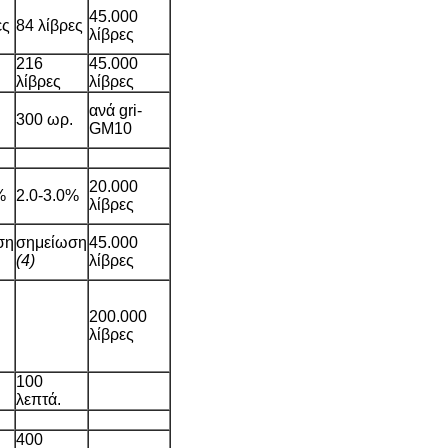
45.000
ες
84 λίβρες
λίβρες
216
45.000
λίβρες
λίβρες
ανά gri-
300 ωρ.
GM10
20.000
%
2.0-3.0%
λίβρες
ση
σημείωση
45.000
(4)
λίβρες
200.000
λίβρες
100
λεπτά.
400