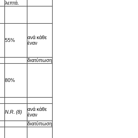
λεπτά.
ανά κάθε
55%
έναν
διατύπωση
80%
ανά κάθε
N.R. (8)
έναν
διατύπωση