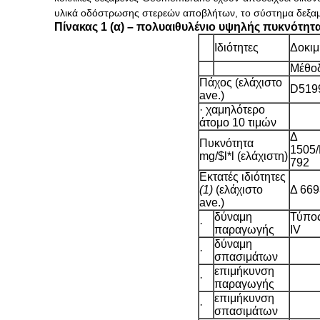
υλικά οδόστρωσης στερεών αποβλήτων, το
σύστημα
δεξα
Πίνακας 1 (α) – πολυαιθυλένιο υψηλής πυκνότητ
Ιδιότητες
Δοκιμ
Μέθο
Πάχος (ελάχιστο
D519
ave.)
· χαμηλότερο
άτομο 10 τιμών
Δ
Πυκνότητα
1505
mg/$l*l (ελάχιστη)
792
Εκτατές ιδιότητες
(1)
(ελάχιστο
Δ 669
ave.)
δύναμη
Τύπο
·
παραγωγής
IV
δύναμη
·
σπασιμάτων
επιμήκυνση
·
παραγωγής
επιμήκυνση
·
σπασιμάτων