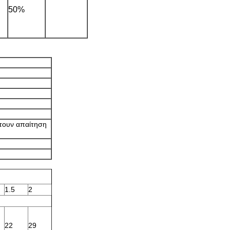
50%
έτουν απαίτηση
1.5
2
22
29