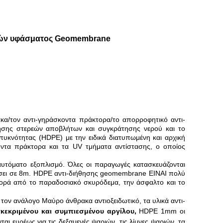
ιών υφάσματος Geomembrane
α/τον αντι-γηράσκοντα πράκτορα/το απορροφητικό αντι-
άτησης στερεών αποβλήτων και συγκράτησης νερού και το
πυκνότητας (HDPE) με την ειδικά διατυπωμένη και αρχική
κοντα πράκτορα και τα UV τμήματα αντίστασης, ο οποίος
αυτόματο εξοπλισμό. Όλες οι παραγωγές κατασκευάζονται
άσει σε 8m. HDPE αντι-διήθησης geomembrane ΕΙΝΑΙ πολύ
αφορά από το παραδοσιακό σκυρόδεμα, την άσφαλτο και το
 τον ανάλογο Μαύρο άνθρακα αντιοξειδωτικό, τα υλικά αντι-
κεκριμένου και συμπιεσμένου αργίλου,
 HDPE 1mm οι 
αι ευρέως για τις δεξαμενές ψαριών, τις λίμνες ψαριών, τα 