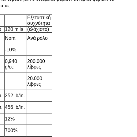
δατος.
Εξεταστική
συχνότητα
s
120 mils
(ελάχιστο)
Nom.
Ανά ρόλο
-10%
0,940
200.000
g/cc
λίβρες
20.000
λίβρες
n.
252 lb/in.
n.
456 lb/in.
12%
700%