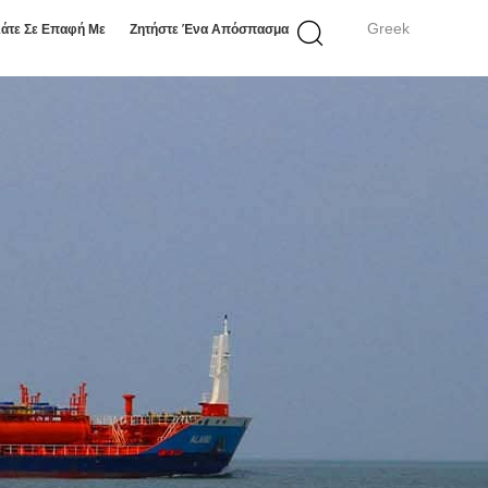
Greek
άτε Σε Επαφή Με
Ζητήστε Ένα Απόσπασμα