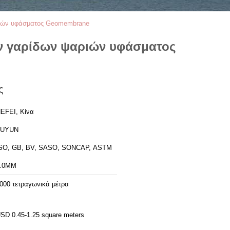
ιών υφάσματος Geomembrane
ν γαρίδων ψαριών υφάσματος
ς
EFEI, Κίνα
FUYUN
SO, GB, BV, SASO, SONCAP, ASTM
.0MM
000 τετραγωνικά μέτρα
SD 0.45-1.25 square meters