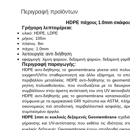
Περιγραφή προϊόντων
HDPE πάχους 1.0mm σκάφος
Γρήγορη λεπτομέρεια:
υλικό: HDPE, LDPE
μήκος: 105m
πλάτος: 8m
πάχος: 1.0mm
λειτουργία: αντι διήθηση
εφαρμογή: λίμνη ψαριών, δεξαμενή ψαριών, δεξαμενή γαρί
Περιγραφή παραγωγής:
HDPE αντι-διήθησης το geomembrana γίνεται από πολυα
oxygen/UV/το σταθεροποιητή και άλλο εξάρτημα, το οπο
περιβάλλον μεταλλείας. HDPE αντι-διήθησης το geomembr
ρητίνη πολυαιθυλενίου, που συνδυάζεται με το διευκρι
συμβάλλουν στην άριστη αντίστασή του στη UV ακτινοβολία
HDPE αντι-διήθησής μας το geomembrana κατασκευάζεται
σύμφωνα με τα αμερικανικά GRI πρότυπα και ASTM, πλήρ
οικονομικώς πιό αποδοτική, περιβαλλοντικά ασφαλής, άρ
συμπιεσμένο άργιλο.
HDPE 1mm οι κυκλικές δεξαμενές Geomembrane
 σχεδι
γήρανσης και UV-αντίστασης που εκθέτει τις ιδιότητες σ
κυκλικές δεξαμενές Geomembrane
 έχουν αποδειχθεί οικο