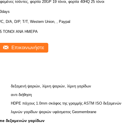
φαμένες τσάντες, φορτία 20GP 19 τόνοι, φορτία 40HQ 25 τόνοι
0days
/C, D/A, D/P, T/T, Western Union, , Paypal
5 ΤΟΝΟΙ ΑΝΑ ΗΜΕΡΑ
Επικοινωνήστε
δεξαμενή ψαριών, λίμνη ψαριών, λίμνη γαρίδων
αντι διήθηση
HDPE πάχους 1.0mm σκάφος της γραμμής ASTM ISO δεξαμενών
λιμνών γαρίδων ψαριών υφάσματος Geomembrane
e δεξαμενών γαρίδων