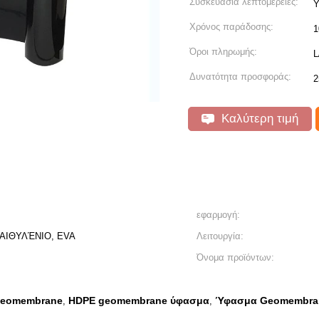
Συσκευασία λεπτομέρειες:
Υ
Χρόνος παράδοσης:
1
Όροι πληρωμής:
L
Δυνατότητα προσφοράς:
2
Καλύτερη τιμή
εφαρμογή:
ΥΑΙΘΥΛΈΝΙΟ, EVA
Λειτουργία:
Όνομα προϊόντων:
Geomembrane
HDPE geomembrane ύφασμα
Ύφασμα Geomembran
,
,