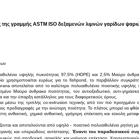
 της γραμμής ASTM ISO δεξαμενών λιμνών γαρίδων ψαρ
δων
ιθυλένιο υψηλής πυκνότητας 97,5% (HDPE) και 2,5% Μαύρο άνθρακ
ίο χρησιμοποιείται ευρέως για το fishpond, το περιβάλλον συγκρ
ana αποτελείται από το καλύτερο πολυαιθυλένιο ποιοτικής υψηλής 
νισμένο Μαύρο άνθρακα ποσότητας, τον αντιοξειδωτικό, αντι-γηράσ
 και την ύπαρξη κατάλληλος για τους διαφορετικούς όρους.
 μέσω της τριπλής co-extrusion τεχνικής από τον πιό προηγμένο 
εις προδιαγραφές με την ανώτερη ποιότητα. Το πλάτος μπορεί να φθ
ιστη ανθεκτική, χημικά ανθεκτική, γρήγορη επέκταση και εύκολη μετ
άζονται και αποτελούνται από υψηλό - ποιοτικό πολυαιθυλένιο ρητίνη με
τεγανής και υπεριώδους αντίστασης.
Έναντι του παραδοσιακού συγ
νομικώς πιό αποδοτική, ασφαλής και γρήγορη επέκταση.
Χρησιμοποιούντ