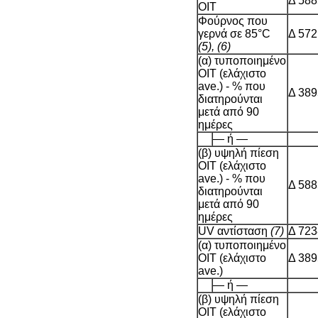
Δ 588
OIT
Φούρνος που
γερνά σε 85°C
Δ 572
(5), (6)
(α) τυποποιημένο
OIT (ελάχιστο
ave.) - % που
Δ 389
διατηρούνται
μετά από 90
ημέρες
— ή —
(β) υψηλή πίεση
OIT (ελάχιστο
ave.) - % που
Δ 588
διατηρούνται
μετά από 90
ημέρες
UV αντίσταση
(7)
Δ 723
(α) τυποποιημένο
OIT (ελάχιστο
Δ 389
ave.)
— ή —
(β) υψηλή πίεση
OIT (ελάχιστο