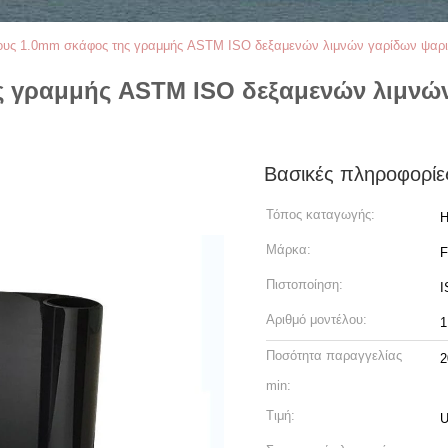
υς 1.0mm σκάφος της γραμμής ASTM ISO δεξαμενών λιμνών γαρίδων ψαρ
 γραμμής ASTM ISO δεξαμενών λιμνώ
Βασικές πληροφορίε
Τόπος καταγωγής:
H
Μάρκα:
Πιστοποίηση:
I
Αριθμό μοντέλου:
1
Ποσότητα παραγγελίας
2
min:
Τιμή:
U