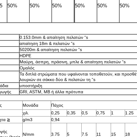
5
50%
50%
50%
50%
50%
50%
0.153.0mm & απαίτηση πελατών “s
απαίτηση 18m & πελατών “s
50200m & απαίτηση πελατών “s
HDPE
Μαύρη, άσπρη, πράσινη, μπλε & απαίτηση πελατών “s
Ομαλός
Τα διπλά στρώματα που υφαίνονται τοποθετούν, και προσθ
λουριών σε σάκκο δύο & πελατών τη “s
άδια
υποστήριξη
γωγής
GRI, ASTM, ΜΒ ή άλλα πρότυπα
ς
Μονάδα
Πάχος
χιλ.
0,25
0,35
0,5
0,75
1
1.25
ητα
≧
g/m3
0,94
γής
N/mm
3.75
5
7.5
11
15
18