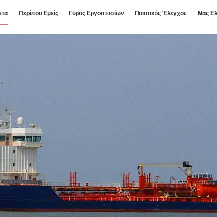
ντα
Περίπου Εμείς
Γύρος Εργοστασίων
Ποιοτικός Έλεγχος
Μας Ελ