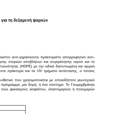
για τη δεξαμενή ψαριών
α/τον αντι-γηράσκοντα πράκτορα/το απορροφητικό αντι-
άτησης στερεών αποβλήτων και συγκράτησης νερού και το
πυκνότητας (HDPE) με την ειδικά διατυπωμένη και αρχική
κοντα πράκτορα και τα UV τμήματα αντίστασης, ο οποίος
θετικό που χρησιμοποιείται με οποιοδήποτε γεωτεχνικό
τα πρόγραμμα, μια δομή, ή ένα σύστημα. Το Γεωμεμβράνηs
με τους ψεκασμούς ασφάλτου, ελαστομερούς ή πολυμερών