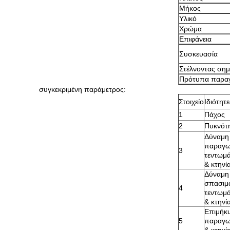
Μήκος
Υλικό
Χρώμα
Επιφάνεια
Συσκευασία
Στέλνοντας σημ
Πρότυπα παρα
συγκεκριμένη παράμετρος:
Στοιχείο
Ιδιότητε
1
Πάχος
2
Πυκνότ
Δύναμη
παραγω
3
τεντωμά
& κτηνί
Δύναμη
σπασιμ
4
τεντωμά
& κτηνί
Επιμήκ
5
παραγωγ