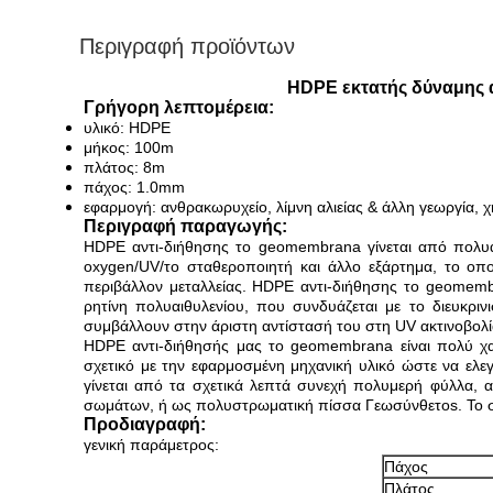
Περιγραφή προϊόντων
HDPE εκτατής δύναμης 
Γρήγορη λεπτομέρεια:
υλικό: HDPE
μήκος: 100m
πλάτος: 8m
πάχος: 1.0mm
εφαρμογή: ανθρακωρυχείο, λίμνη αλιείας & άλλη γεωργία, χ
Περιγραφή παραγωγής:
HDPE αντι-διήθησης το geomembrana γίνεται από πολυα
oxygen/UV/το σταθεροποιητή και άλλο εξάρτημα, το οπο
περιβάλλον μεταλλείας. HDPE αντι-διήθησης το geomembr
ρητίνη πολυαιθυλενίου, που συνδυάζεται με το διευκρι
συμβάλλουν στην άριστη αντίστασή του στη UV ακτινοβολία
HDPE αντι-διήθησής μας το geomembrana είναι πολύ χα
σχετικό με την εφαρμοσμένη μηχανική υλικό ώστε να ελε
γίνεται από τα σχετικά λεπτά συνεχή πολυμερή φύλλα,
σωμάτων, ή ως πολυστρωματική πίσσα Γεωσύνθετοs. Το συ
Προδιαγραφή:
γενική παράμετρος:
Πάχος
Πλάτος