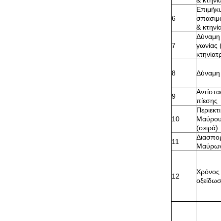
& κτηνί
Επιμήκ
6
σπασιμά
& κτηνί
Δύναμη
7
γωνίας 
κτηνίατ
8
Δύναμη
Αντίστ
9
πίεσης
Περιεκτ
10
Μαύρου
(σειρά)
Διασπο
11
Μαύρων
Χρόνος
12
οξείδωσ