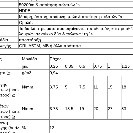
50200m & απαίτηση πελατών “s
HDPE
Μαύρη, άσπρη, πράσινη, μπλε & απαίτηση πελατών “s
Ομαλός
Τα διπλά στρώματα που υφαίνονται τοποθετούν, και προσθ
λουριών σε σάκκο δύο & πελατών τη “s
άδια
υποστήριξη
γωγής
GRI, ASTM, ΜΒ ή άλλα πρότυπα
ς
Μονάδα
Πάχος
χιλ.
0,25
0,35
0,5
0,75
1
1.25
ητα
≧
g/m3
0,94
γής
N/mm
3.75
5
7.5
11
15
18
των (horiz
ατρος)
≧
άτων
N/mm
6.75
13.5
19
20
27
33
των (horiz
ατρος)
≧
υνση
ής (horiz
%
12