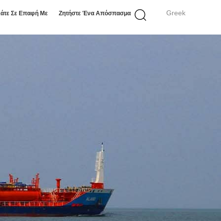
Greek
άτε Σε Επαφή Με
Ζητήστε Ένα Απόσπασμα