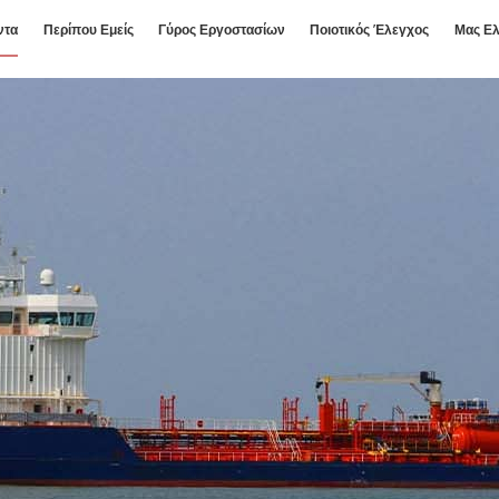
ντα
Περίπου Εμείς
Γύρος Εργοστασίων
Ποιοτικός Έλεγχος
Μας Ελ