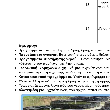
Θερμικ
13
σε 85
℃
14
UV αντ
Εφαρμογή
:
Προγράμματα τοπίων:
Τεχνητή λίμνη, λίμνη, το κατώτατ
Προγράμματα υγιεινής:
Εσωτερική απορριμάτων, δηλητη
Προγράμματα συντήρησης νερού:
Η αντι-διήθηση, δι
κάθετου τοίχου πυρήνων, της λίμνης κ.λπ.
Εξορυκτική βιομηχανία & χημική βιομηχανία:
Αντι-διή
καυσίμων, τη κάμερα χημικής αντίδρασης, το εσωτερικό σ
Κατασκευαστικά προγράμματα:
Υπόγειο πρόγραμμα του
Υδατοκαλλιέργεια:
Εσωτερική λίμνη σκαφών της γραμμής 
Γεωργία:
Δεξαμενή, λίμνη πόσιμου νερού, λίμνη, σύστημα
Αλατισμένη βιομηχανία:
Άλας που αρχειοθετείται κρυστάλ