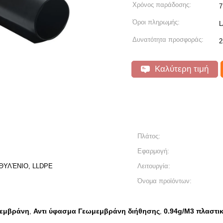
Χρόνος παράδοσης:
7
Όροι πληρωμής:
L
Δυνατότητα προσφοράς:
2
Καλύτερη τιμή
Πλάτος:
Εφαρμογή:
ΙΘΥΛΈΝΙΟ, LLDPE
Λειτουργία:
Όνομα προϊόντων:
μεμβράνη
Αντι ύφασμα Γεωμεμβράνη διήθησης
0.94g/M3 πλαστικ
,
,