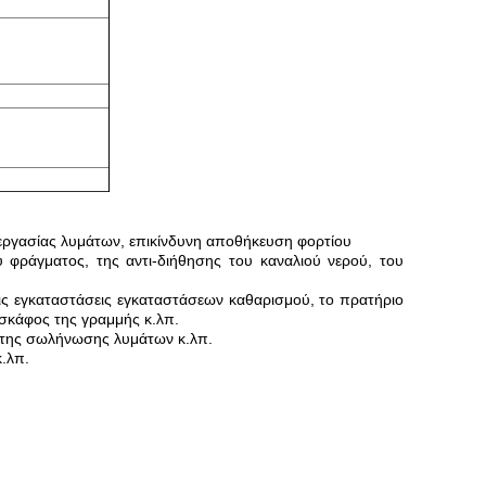
ργασίας λυμάτων, επικίνδυνη αποθήκευση φορτίου
υ φράγματος, της αντι-διήθησης του καναλιού νερού, του
τις εγκαταστάσεις εγκαταστάσεων καθαρισμού, το πρατήριο
 σκάφος της γραμμής κ.λπ.
, της σωλήνωσης λυμάτων κ.λπ.
.λπ.