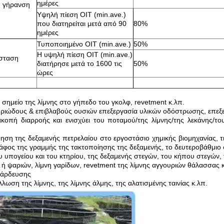
ημέρες
ή γήρανση
Υψηλή πίεση OIT (min.ave.)
που διατηρείται μετά από 90
80%
ημέρες
Τυποποιημένο OIT (min.ave.)
50%
Η υψηλή πίεση OIT (min.ave.)
ίσταση
διατήρησε μετά το 1600 τις
50%
ώρες
ο σημείο της λίμνης στο γήπεδο του γκολφ, revetment κ.λπ.
ριώδους & επιβλαβούς ουσιών επεξεργασία υλικών οδόστρωσης, επεξε
ακοπή διαρροής και ενισχύει του ποταμού/της λίμνης/της λεκάνης/το
θηση της δεξαμενής πετρελαίου στο εργοστάσιο χημικής βιομηχανίας, 
κάφος της γραμμής της τακτοποίησης της δεξαμενής, το δευτεροβάθμιο
 υπογείου και του κτηρίου, της δεξαμενής στεγών, του κήπου στεγών
ή ψαριών, λίμνη γαρίδων, revetment της λίμνης αγγουριών θάλασσας κ
 άρδευσης
λωση της λίμνης, της λίμνης άλμης, της αλατισμένης ταινίας κ.λπ.