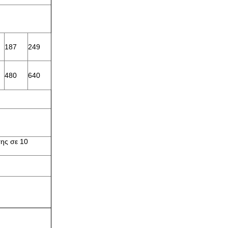
187
249
480
640
ης σε 10