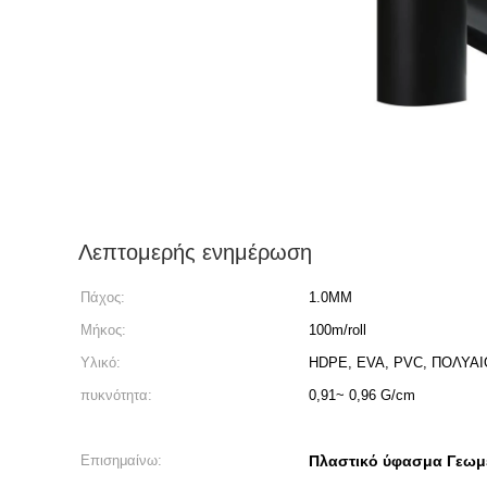
Λεπτομερής ενημέρωση
Πάχος:
1.0MM
Μήκος:
100m/roll
Υλικό:
HDPE, EVA, PVC, ΠΟΛΥΑ
πυκνότητα:
0,91~ 0,96 G/cm
Επισημαίνω:
Πλαστικό ύφασμα Γεω