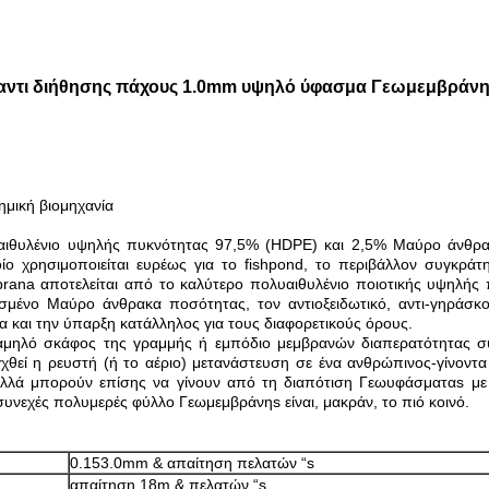
αντι διήθησης πάχους 1.0mm υψηλό ύφασμα Γεωμεμβράνη 
ημική βιομηχανία
ιθυλένιο υψηλής πυκνότητας 97,5% (HDPE) και 2,5% Μαύρο άνθρακ
ίο χρησιμοποιείται ευρέως για το fishpond, το περιβάλλον συγκρ
ana αποτελείται από το καλύτερο πολυαιθυλένιο ποιοτικής υψηλής 
νισμένο Μαύρο άνθρακα ποσότητας, τον αντιοξειδωτικό, αντι-γηράσ
 και την ύπαρξη κατάλληλος για τους διαφορετικούς όρους.
μηλό σκάφος της γραμμής ή εμπόδιο μεμβρανών διαπερατότητας συν
γχθεί η ρευστή (ή το αέριο) μετανάστευση σε ένα ανθρώπινος-γίνον
 αλλά μπορούν επίσης να γίνουν από τη διαπότιση Γεωυφάσματαs 
νεχές πολυμερές φύλλο Γεωμεμβράνηs είναι, μακράν, το πιό κοινό.
0.153.0mm & απαίτηση πελατών “s
απαίτηση 18m & πελατών “s