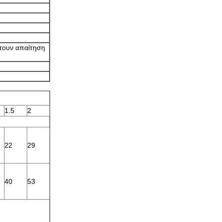
έτουν απαίτηση
1.5
2
22
29
40
53