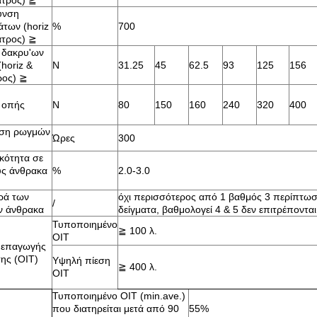
ατρος)
≧
υνση
των (horiz
%
700
ατρος)
≧
 δακρυ'ων
(horiz &
Ν
31.25
45
62.5
93
125
156
ρος)
≧
 οπής
Ν
80
150
160
240
320
400
αση ρωγμών
Ώρες
300
ικότητα σε
ς άνθρακα
%
2.0-3.0
ρά των
όχι περισσότερος από 1 βαθμός 3 περίπτωσ
/
 άνθρακα
δείγματα, βαθμολογεί 4 & 5 δεν επιτρέπονται
Τυποποιημένο
≧
100 λ.
OIT
 επαγωγής
ης (OIT)
Υψηλή πίεση
≧
400 λ.
OIT
Τυποποιημένο OIT (min.ave.)
που διατηρείται μετά από 90
55%