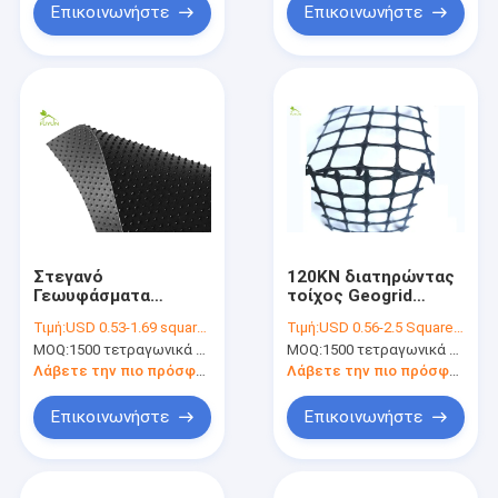
Επικοινωνήστε
Επικοινωνήστε
Στεγανό
120KN διατηρώντας
Γεωυφάσματα
τοίχος Geogrid
ύφασμα
φίμπεργκλας
Τιμή:
USD 0.53-1.69 square meters
Τιμή:
USD 0.56-2.5 Square Meter
Γεωμεμβράνη
MOQ:
1500 τετραγωνικά μέτρα
MOQ:
1500 τετραγωνικά μέτρα
Λάβετε την πιο πρόσφατη τιμή
Λάβετε την πιο πρόσφατη τιμή
Επικοινωνήστε
Επικοινωνήστε