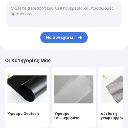
Αποξήρανση Γεωσύνθετο
Σκάφη της γραμμής αργίλου Γεωσυνθετική
Hdpe μηχανή συγκόλλησης Γεωμεμβράνη
Να συνεχίσει
Μηχανή κατασκευής κυλίνδρων μεταφορέων
Γεωυφάσματα πρόγραμμα
Οι Κατηγορίες Μας
Ηλεκτρονικό καλώδιο σημάτων
Ύφασμα Geotech
Ύφασμα
σύνθετη
Γεωμεμβράνη
γεωμεμβράνη