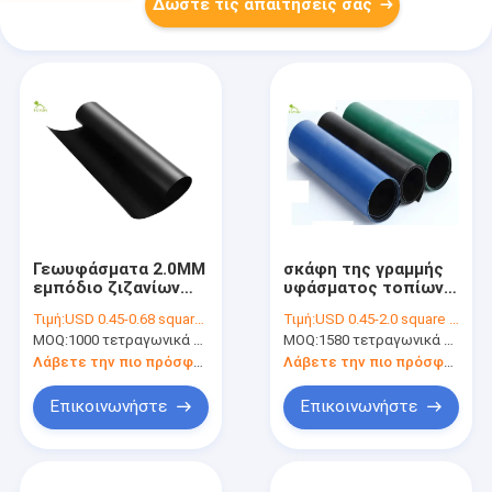
Δώστε τις απαιτήσεις σας
Γεωυφάσματα 2.0MM
σκάφη της γραμμής
εμπόδιο ζιζανίων
υφάσματος τοπίων
υφάσματος
150m Geotech
Τιμή:
USD 0.45-0.68 square meters
Τιμή:
USD 0.45-2.0 square meters
MOQ:
1000 τετραγωνικά μέτρα
MOQ:
1580 τετραγωνικά μέτρα
Λάβετε την πιο πρόσφατη τιμή
Λάβετε την πιο πρόσφατη τιμή
Επικοινωνήστε
Επικοινωνήστε