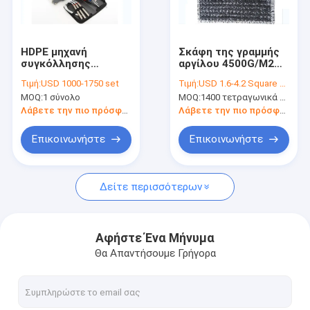
επαφή
News
HDPE μηχανή
Σκάφη της γραμμής
συγκόλλησης
αργίλου 4500G/M2
Γεωμεμβράνη 220V
Γεωσυνθετική
Τιμή:
USD 1000-1750 set
Τιμή:
USD 1.6-4.2 Square Meter
MOQ:
1 σύνολο
MOQ:
1400 τετραγωνικά μέτρα
Ύφασμα Geotech
Λάβετε την πιο πρόσφατη τιμή
Λάβετε την πιο πρόσφατη τιμή
Ύφασμα Γεωμεμβράνη
Επικοινωνήστε
Επικοινωνήστε
σύνθετη γεωμεμβράνη
Δείτε περισσότερων
Μη υφανθε'ν Γεωυφάσματα ύφασμα
Geogrid από φίμπεργκλας
Αφήστε Ένα Μήνυμα
Θα Απαντήσουμε Γρήγορα
Έλεγχος Geomat διάβρωσης
Hdpe Geocell