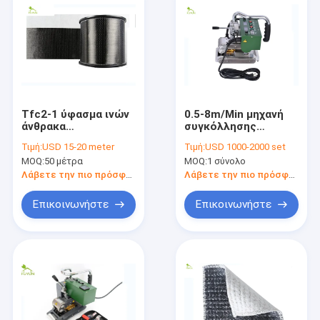
Tfc2-1 ύφασμα ινών
0.5-8m/Min μηχανή
άνθρακα
συγκόλλησης
ανταλλακτικών
υφάσματος PVC
Τιμή:
USD 15-20 meter
Τιμή:
USD 1000-2000 set
προγράμματος που
MOQ:
50 μέτρα
MOQ:
1 σύνολο
ενισχύει τους
τοίχους τσιμέντου
Λάβετε την πιο πρόσφατη τιμή
Λάβετε την πιο πρόσφατη τιμή
Επικοινωνήστε
Επικοινωνήστε
Σπίτι
προϊόντα
Σχετικά με εμάς