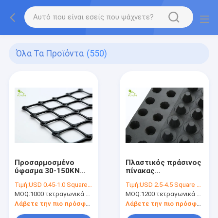
Όλα Τα Προϊόντα
(550)
Προσαρμοσμένο
Πλαστικός πράσινος
ύφασμα 30-150KN
πίνακας
Geogrid για τον
αποξηράνσεων
Τιμή:
USD 0.45-1.0 Square Meter
Τιμή:
USD 2.5-4.5 Square Meter
έλεγχο διάβρωσης
στεγών
MOQ:
1000 τετραγωνικά μέτρα
MOQ:
1200 τετραγωνικά μέτρα
διατηρώντας τοίχων
Λάβετε την πιο πρόσφατη τιμή
Λάβετε την πιο πρόσφατη τιμή