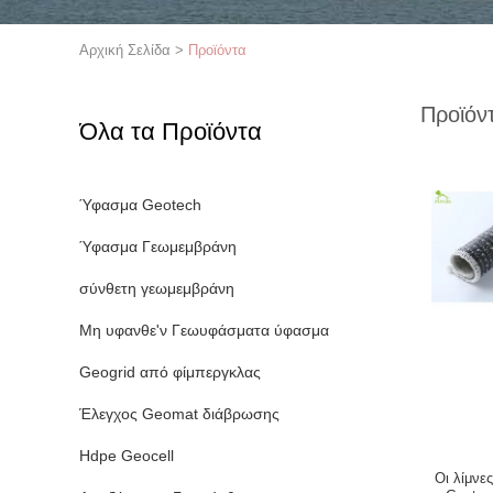
Αρχική Σελίδα
>
Προϊόντα
Προϊόν
Όλα τα Προϊόντα
Ύφασμα Geotech
Ύφασμα Γεωμεμβράνη
σύνθετη γεωμεμβράνη
Μη υφανθε'ν Γεωυφάσματα ύφασμα
Geogrid από φίμπεργκλας
Έλεγχος Geomat διάβρωσης
Hdpe Geocell
Οι λίμνε