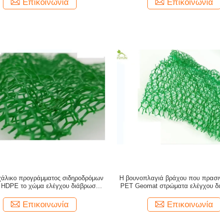
Επικοινωνία
Επικοινωνία
χάλικο προγράμματος σιδηροδρόμων
Η βουνοπλαγιά βράχου που πρασινί
ι HDPE το χώμα ελέγχου διάβρωσης
PET Geomat στρώματα ελέγχου δ
Geomat παγιώνει
εδαφολογικά παγιώνει EM
Επικοινωνία
Επικοινωνία