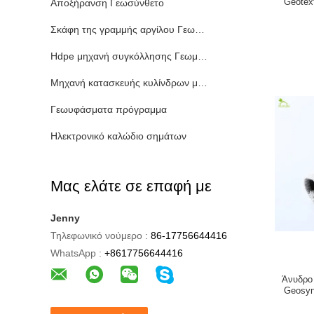
Geotex
Αποξήρανση Γεωσύνθετο
σ
Σκάφη της γραμμής αργίλου Γεωσυνθετική
Hdpe μηχανή συγκόλλησης Γεωμεμβράνη
Μηχανή κατασκευής κυλίνδρων μεταφορέων
Γεωυφάσματα πρόγραμμα
Ηλεκτρονικό καλώδιο σημάτων
Μας ελάτε σε επαφή με
Jenny
Τηλεφωνικό νούμερο :
86-17756644416
WhatsApp :
+8617756644416
Άνυδρο
Geosyn
μη