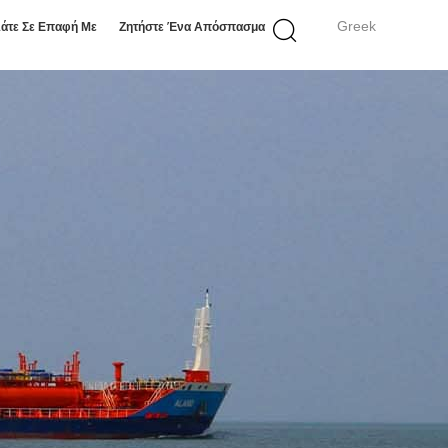
Greek
άτε Σε Επαφή Με
Ζητήστε Ένα Απόσπασμα