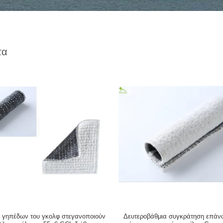
τα
ς γηπέδων του γκολφ στεγανοποιούν
Δευτεροβάθμια συγκράτηση επάν