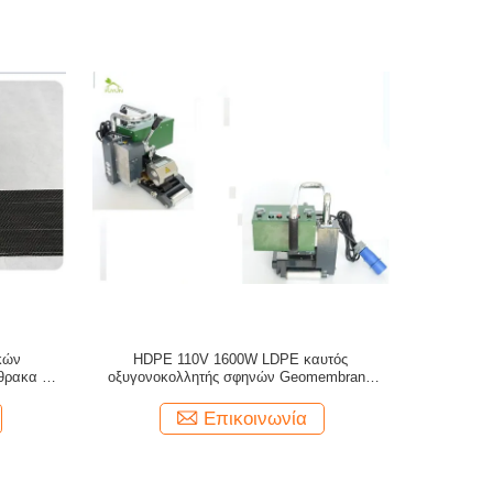
κών
HDPE 110V 1600W LDPE καυτός
θρακα που
οξυγονοκολλητής σφηνών Geomembrane
η
επικάλυψης για την παρακολούθηση της
λίμνης
Επικοινωνία