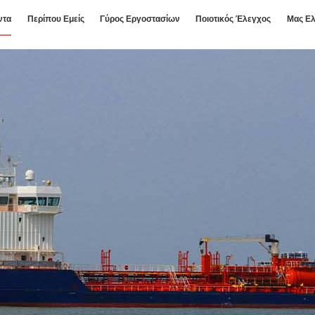
ντα
Περίπου Εμείς
Γύρος Εργοστασίων
Ποιοτικός Έλεγχος
Μας Ελ