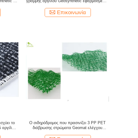
thetic με
γραμμής αργίλου Geosynthetic εφαρμοσμένης
μηχανικής μεταλλεύματος μετάλλων
Επικοινωνία
ισχύει το
Ο σιδηρόδρομος που πρασινίζει 3 PP PET
 αργίλου
διάβρωσης στρώματα Geomat ελέγχου
εδαφολογικά παγιώνει