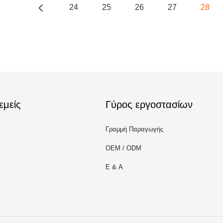
24
25
26
27
28
εμείς
Γύρος εργοστασίων
Γραμμή Παραγωγής
OEM / ODM
Ε & Α