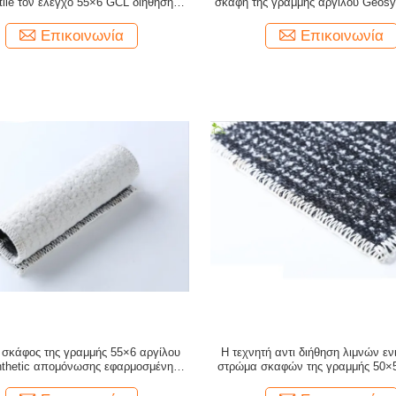
tile τον έλεγχο 55×6 GCL διήθησης
σκάφη της γραμμής αργίλου Geosyn
καφών της γραμμής αργίλου
Geotextile δύο
Επικοινωνία
Επικοινωνία
 σκάφος της γραμμής 55×6 αργίλου
Η τεχνητή αντι διήθηση λιμνών εν
thetic απομόνωσης εφαρμοσμένης
στρώμα σκαφών της γραμμής 50×5
χανικής δεξαμενών αμμωνίας
Geosynthetic βεντονίτη