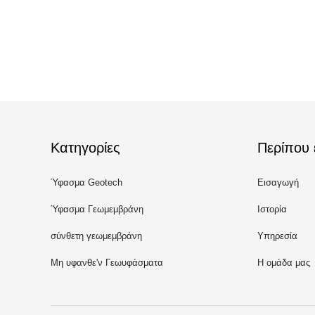
Κατηγορίες
Περίπου 
Ύφασμα Geotech
Εισαγωγή
Ύφασμα Γεωμεμβράνη
Ιστορία
σύνθετη γεωμεμβράνη
Υπηρεσία
Μη υφανθε'ν Γεωυφάσματα
Η ομάδα μας
ύφασμα