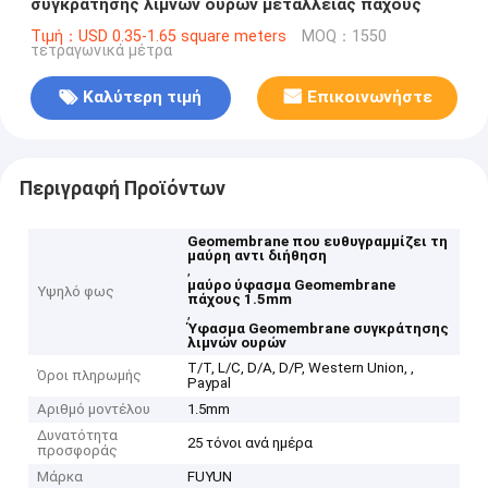
συγκράτησης λιμνών ουρών μεταλλείας πάχους
Τιμή：USD 0.35-1.65 square meters
MOQ：1550
τετραγωνικά μέτρα
Καλύτερη τιμή
Επικοινωνήστε
Περιγραφή Προϊόντων
Geomembrane που ευθυγραμμίζει τη
μαύρη αντι διήθηση
,
μαύρο ύφασμα Geomembrane
Υψηλό φως
πάχους 1.5mm
,
Ύφασμα Geomembrane συγκράτησης
λιμνών ουρών
T/T, L/C, D/A, D/P, Western Union, ,
Όροι πληρωμής
Paypal
Αριθμό μοντέλου
1.5mm
Δυνατότητα
25 τόνοι ανά ημέρα
προσφοράς
Μάρκα
FUYUN