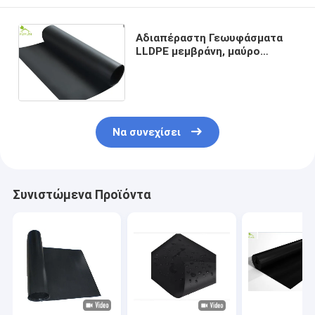
Αδιαπέραστη Γεωυφάσματα
LLDPE μεμβράνη, μαύρο
σκάφος της γραμμής λιμνών
για τη λίμνη αγγουριών
θάλασσας
Να συνεχίσει
Συνιστώμενα Προϊόντα