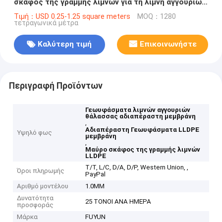
σκάφος της γραμμής λιμνών για τη λίμνη αγγουριών
θάλασσας
Τιμή：USD 0.25-1.25 square meters
MOQ：1280
τετραγωνικά μέτρα
Καλύτερη τιμή
Επικοινωνήστε
Περιγραφή Προϊόντων
Γεωυφάσματα λιμνών αγγουριών
θάλασσας αδιαπέραστη μεμβράνη
,
Αδιαπέραστη Γεωυφάσματα LLDPE
Υψηλό φως
μεμβράνη
,
Μαύρο σκάφος της γραμμής λιμνών
LLDPE
T/T, L/C, D/A, D/P, Western Union, ,
Όροι πληρωμής
PayPal
Αριθμό μοντέλου
1.0MM
Δυνατότητα
25 ΤΟΝΟΙ ΑΝΑ ΗΜΕΡΑ
προσφοράς
Μάρκα
FUYUN