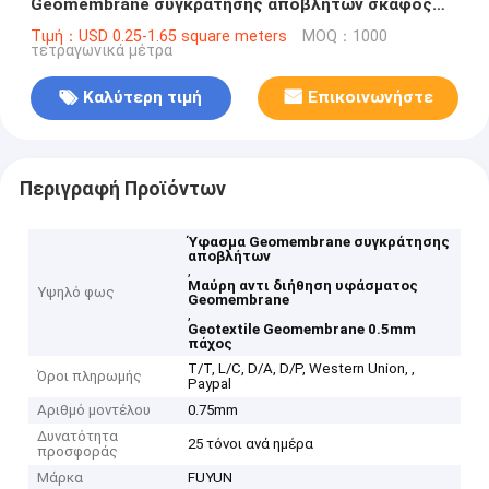
Geomembrane συγκράτησης αποβλήτων σκάφος
της γραμμής πάχους
Τιμή：USD 0.25-1.65 square meters
MOQ：1000
τετραγωνικά μέτρα
Καλύτερη τιμή
Επικοινωνήστε
Περιγραφή Προϊόντων
Ύφασμα Geomembrane συγκράτησης
αποβλήτων
,
Μαύρη αντι διήθηση υφάσματος
Υψηλό φως
Geomembrane
,
Geotextile Geomembrane 0.5mm
πάχος
T/T, L/C, D/A, D/P, Western Union, ,
Όροι πληρωμής
Paypal
Αριθμό μοντέλου
0.75mm
Δυνατότητα
25 τόνοι ανά ημέρα
προσφοράς
Μάρκα
FUYUN