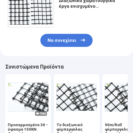
Διαξωνικά χωματουργικά
έργα ενισχυμένο
φίμπεργκλας Geogrid PP για
την αποξήρανση παραλιών
παραλιών
Να συνεχίσει
Συνιστώμενα Προϊόντα
Προσαρμοσμένα 30 -
Το διαξωνικό
90m/Roll
ύφασμα 150KN
φίμπεργκλας
φίμπεργκλας