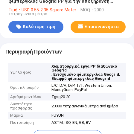
φίμπεργκλας Geogrid PP για την αποξήρανση
παραλιών παραλιών
Τιμή：USD 0.55-2.35 Square Meter
MOQ：2000
τετραγωνικά μέτρα
Καλύτερη τιμή
Επικοινωνήστε
Περιγραφή Προϊόντων
Χωματουργικά έργα PP διαξωνικό
Geogrid
Υψηλό φως
,
,
Ενισχυμένο φίμπεργκλας Geogrid
Ελαφρύ φίμπεργκλας Geogrid
L/C, D/A, D/P, T/T, Western Union,
Όροι πληρωμής
MoneyGram, PayPal
Αριθμό μοντέλου
Tgsg20-20
Δυνατότητα
20000 τετραγωνικά μέτρα ανά ημέρα
προσφοράς
Μάρκα
FUYUN
Πιστοποίηση
ASTM, ISO, EN, GB, BV