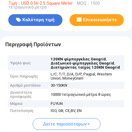
Τιμή：USD 0.56-2.5 Square Meter
MOQ：1500
τετραγωνικά μέτρα
Καλύτερη τιμή
Επικοινωνήστε
Περιγραφή Προϊόντων
,
120KN φίμπεργκλας Geogrid
Υψηλό φως
,
Διαξωνικό φίμπεργκλας Geogrid
Διατηρώντας τοίχος 120KN Geogrid
L/C, T/T, D/A, D/P, Paypal, Western
Όροι πληρωμής
Union, MoneyGram
Αριθμό μοντέλου
30-150KN
Δυνατότητα
10000 τετραγωνικά μέτρα 8 ώρες
προσφοράς
Μάρκα
FUYUN
Πιστοποίηση
ISO, GB, CE,BV, EN
Δείτε περισσότερων