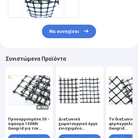
τοίχος Geogrid
φίμπεργκλας
Να συνεχίσει
Συνιστώμενα Προϊόντα
Προσαρμοσμένα 30 -
Διαξωνικά
Το διαξωνικό
ύφασμα 150KN
χωματουργικά έργα
φίμπεργκλας
Geogrid για τον
ενισχυμένο
Geogrid
έλεγχο διάβρωσης
φίμπεργκλας
χωματουργικ
διατηρώντας τοίχων
Geogrid PP για την
έργων PP για 