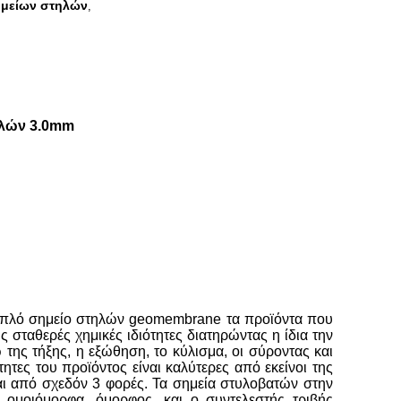
ημείων στηλών
,
ηλών 3.0mm
διπλό σημείο στηλών geomembrane τα προϊόντα που
ς σταθερές χημικές ιδιότητες διατηρώντας η ίδια την
ης τήξης, η εξώθηση, το κύλισμα, οι σύροντας και
ότητες του προϊόντος είναι καλύτερες από εκείνοι της
ται από σχεδόν 3 φορές. Τα σημεία στυλοβατών στην
ι ομοιόμορφα, όμορφος, και ο συντελεστής τριβής