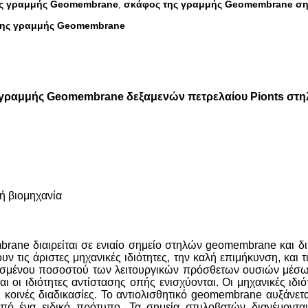
ς γραμμής Geomembrane
σκάφος της γραμμής Geomembrane σ
,
 της γραμμής Geomembrane
ς γραμμής Geomembrane δεξαμενών πετρελαίου Pionts στ
κή βιομηχανία
rane διαιρείται σε ενιαίο σημείο στηλών geomembrane και 
 τις άριστες μηχανικές ιδιότητες, την καλή επιμήκυνση, και τι
ισμένου ποσοστού των λειτουργικών πρόσθετων ουσιών μέσω τ
αι οι ιδιότητες αντίστασης οπής ενισχύονται. Οι μηχανικές ιδι
ς κοινές διαδικασίες. Το αντιολισθητικό geomembrane αυξάνε
από ένα ειδικό πρότυπο. Τα σημεία στυλοβατών διανέμοντα