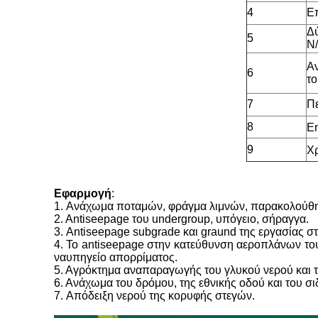
4
Επ
Δύ
5
N
Αν
6
το
7
Πε
8
Em
9
Χ
Εφαρμογή
:
1.
Ανάχωμα ποταμών, φράγμα λιμνών, παρακολούθηση
2. Antiseepage του undergroup, υπόγειο, σήραγγα.
3. Antiseepage subgrade και graund της εργασίας σ
4. Το antiseepage στην κατεύθυνση αεροπλάνων του
ναυπηγείο απορρίματος.
5. Αγρόκτημα αναπαραγωγής του γλυκού νερού και 
6. Ανάχωμα του δρόμου, της εθνικής οδού και του 
7. Απόδειξη νερού της κορυφής στεγών.