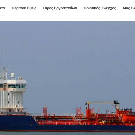
ντα
Περίπου Εμείς
Γύρος Εργοστασίων
Ποιοτικός Έλεγχος
Μας Ελ