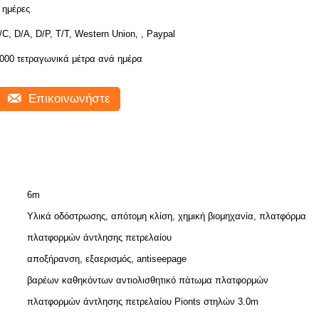
 ημέρες
/C, D/A, D/P, T/T, Western Union, , Paypal
000 τετραγωνικά μέτρα ανά ημέρα
Επικοινωνήστε
6m
Υλικά οδόστρωσης, απότομη κλίση, χημική βιομηχανία, πλατφόρμα
πλατφορμών άντλησης πετρελαίου
αποξήρανση, εξαερισμός, antiseepage
βαρέων καθηκόντων αντιολισθητικό πάτωμα πλατφορμών
πλατφορμών άντλησης πετρελαίου Pionts στηλών 3.0m