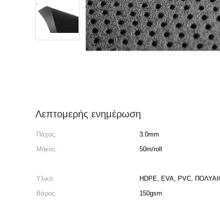
Λεπτομερής ενημέρωση
Πάχος:
3.0mm
Μήκος:
50m/roll
Υλικό:
HDPE, EVA, PVC, ΠΟΛΥΑ
Βάρος:
150gsm