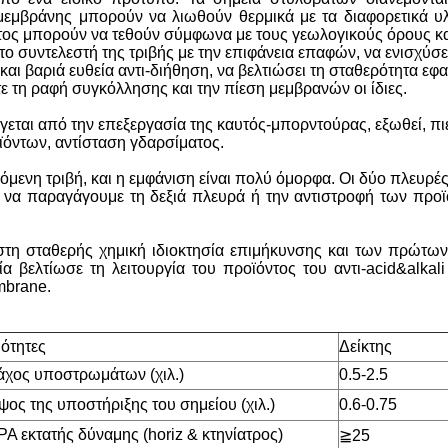
 μεμβράνης μπορούν να λιωθούν θερμικά με τα διαφορετικά υ
ντος μπορούν να τεθούν σύμφωνα με τους γεωλογικούς όρους κα
 συντελεστή της τριβής με την επιφάνεια επαφών, να ενισχύσε
ις και βαριά ευθεία αντι-διήθηση, να βελτιώσει τη σταθερότητα
 τη ραφή συγκόλλησης και την πίεση μεμβρανών οι ίδιες.
ται από την επεξεργασία της καυτός-μπορντούρας, εξωθεί, πιέζ
όντων, αντίσταση γδαρσίματος.
όμενη τριβή, και η εμφάνιση είναι πολύ όμορφα. Οι δύο πλευρ
 να παραγάγουμε τη δεξιά πλευρά ή την αντιστροφή των προ
άριστη σταθερής χημική ιδιοκτησία επιμήκυνσης και των πρώ
βελτίωσε τη λειτουργία του προϊόντος του αντι-acid&alkali 
mbrane.
ιότητες
Δείκτης
χος υποστρωμάτων (χιλ.)
0.5-2.5
ος της υποστήριξης του σημείου (χιλ.)
0.6-0.75
A εκτατής δύναμης (horiz & κτηνίατρος)
≧
25