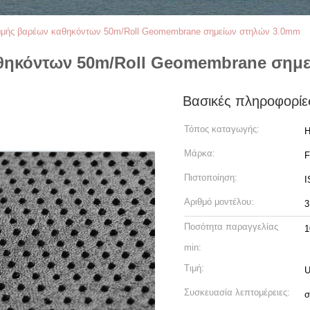
μμής βαρέων καθηκόντων 50m/Roll Geomembrane σημείων στηλών 3.0mm
θηκόντων 50m/Roll Geomembrane σημ
Βασικές πληροφορίε
Τόπος καταγωγής:
H
Μάρκα:
Πιστοποίηση:
I
Αριθμό μοντέλου:
3
Ποσότητα παραγγελίας
1
min:
Τιμή:
U
Συσκευασία λεπτομέρειες:
σ