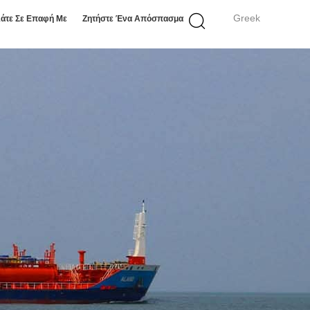
Greek
άτε Σε Επαφή Με
Ζητήστε Ένα Απόσπασμα