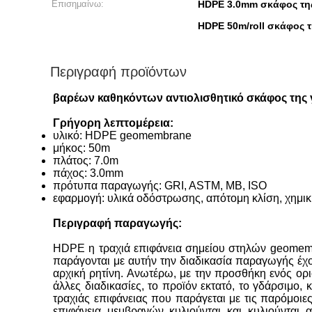
Επισημαίνω:
HDPE 3.0mm σκάφος τη
HDPE 50m/roll σκάφος
Περιγραφή προϊόντων
βαρέων καθηκόντων αντιολισθητικό σκάφος τη
Γρήγορη λεπτομέρεια:
υλικό: HDPE geomembrane
μήκος: 50m
πλάτος: 7.0m
πάχος: 3.0mm
πρότυπα παραγωγής: GRI, ASTM, ΜΒ, ISO
εφαρμογή: υλικά οδόστρωσης
, απότομη κλίση, χημι
Περιγραφή παραγωγής:
HDPE η τραχιά επιφάνεια σημείου στηλών geomemb
παράγονται με αυτήν την διαδικασία παραγωγής έχουν
αρχική ρητίνη. Ανωτέρω, με την προσθήκη ενός ορ
άλλες διαδικασίες, το προϊόν εκτατό, το γδάρσιμο, κ
τραχιάς επιφάνειας που παράγεται με τις παρόμοιε
επιφάνεια μεμβρανών κυλιούνται και κυλιούνται 