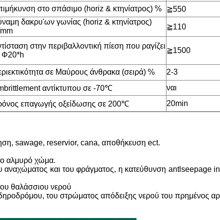
ιμήκυνση στο σπάσιμο (horiz & κτηνίατρος) %
≧
550
ναμη δακρυ'ων γωνίας (horiz & κτηνίατρος)
≧
110
/mm
τίσταση στην περιβαλλοντική πίεση που ραγίζει
≧
1500
 Φ
20
*h
ριεκτικότητα σε Μαύρους άνθρακα (σειρά) %
2-3
ναι
brittlement αντίκτυπου σε -70
℃
20min
ρόνος επαγωγής οξείδωσης σε 200
℃
, sawage, reservior, cana, αποθήκευση ect.
το αλμυρό χώμα.
 αναχώματος και του φράγματος, η κατεύθυνση antlseepage intr
του θαλάσσιου νερού
σιδηροδρόμου, του στρώματος απόδειξης νερού του πρημένος αρ