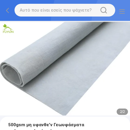
2
/
2
500gsm μη υφανθε'ν Γεωυφάσματα