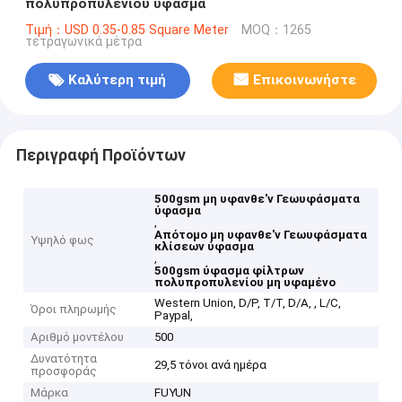
πολυπροπυλενίου ύφασμα
Τιμή：USD 0.35-0.85 Square Meter
MOQ：1265
τετραγωνικά μέτρα
Καλύτερη τιμή
Επικοινωνήστε
Περιγραφή Προϊόντων
500gsm μη υφανθε'ν Γεωυφάσματα
ύφασμα
,
Απότομο μη υφανθε'ν Γεωυφάσματα
Υψηλό φως
κλίσεων ύφασμα
,
500gsm ύφασμα φίλτρων
πολυπροπυλενίου μη υφαμένο
Western Union, D/P, T/T, D/A, , L/C,
Όροι πληρωμής
Paypal,
Αριθμό μοντέλου
500
Δυνατότητα
29,5 τόνοι ανά ημέρα
προσφοράς
Μάρκα
FUYUN