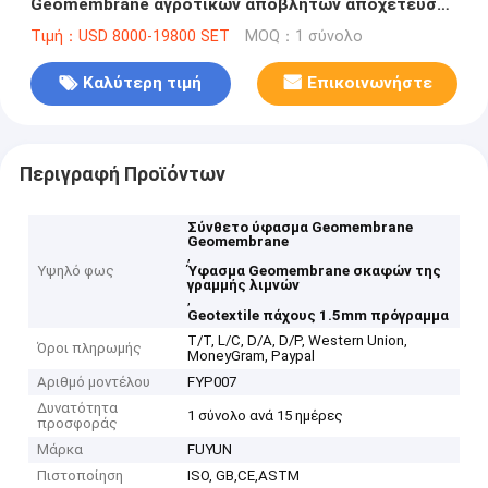
Geomembrane αγροτικών αποβλήτων αποχέτευσης
γαλακτοκομικών αγελάδων HDPE αντι διήθηση
Τιμή：USD 8000-19800 SET
MOQ：1 σύνολο
Καλύτερη τιμή
Επικοινωνήστε
Περιγραφή Προϊόντων
Σύνθετο ύφασμα Geomembrane
Geomembrane
,
Υψηλό φως
Ύφασμα Geomembrane σκαφών της
γραμμής λιμνών
,
Geotextile πάχους 1.5mm πρόγραμμα
T/T, L/C, D/A, D/P, Western Union,
Όροι πληρωμής
MoneyGram, Paypal
Αριθμό μοντέλου
FYP007
Δυνατότητα
1 σύνολο ανά 15 ημέρες
προσφοράς
Μάρκα
FUYUN
Πιστοποίηση
ISO, GB,CE,ASTM