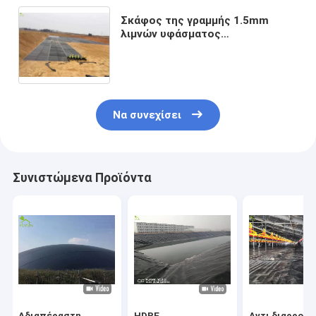
Σκάφος της γραμμής 1.5mm
λιμνών υφάσματος
Geomembrane αγροτικών
αποβλήτων αποχέτευσης
γαλακτοκομικών αγελάδων HDPE
αντι διήθηση
Να συνεχίσει
Συνιστώμενα Προϊόντα
Αδιαπέραστη
HDPE
Αντι διαρροή