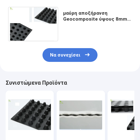
μαύρη αποξήρανση
Geocomposite ύψους 8mm
για την οικοδόμηση του
υπόγειου υδάτινου
συστήματος
Να συνεχίσει
Συνιστώμενα Προϊόντα