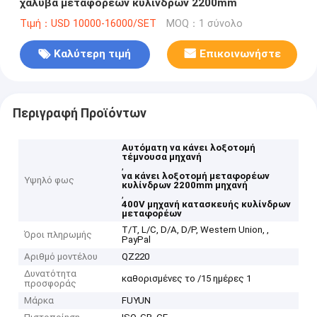
χάλυβα μεταφορέων κυλίνδρων 2200mm
Τιμή：USD 10000-16000/SET
MOQ：1 σύνολο
Καλύτερη τιμή
Επικοινωνήστε
Περιγραφή Προϊόντων
Αυτόματη να κάνει λοξοτομή
τέμνουσα μηχανή
,
να κάνει λοξοτομή μεταφορέων
Υψηλό φως
κυλίνδρων 2200mm μηχανή
,
400V μηχανή κατασκευής κυλίνδρων
μεταφορέων
T/T, L/C, D/A, D/P, Western Union, ,
Όροι πληρωμής
PayPal
Αριθμό μοντέλου
QZ220
Δυνατότητα
καθορισμένες το /15 ημέρες 1
προσφοράς
Μάρκα
FUYUN