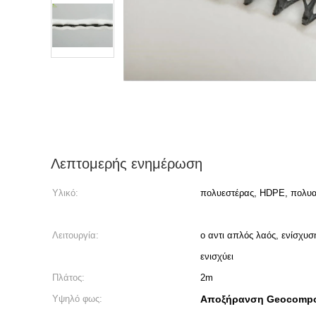
Λεπτομερής ενημέρωση
Υλικό:
πολυεστέρας, HDPE, πολυα
Λειτουργία:
ο αντι απλός λαός, ενίσχυσ
ενισχύει
Πλάτος:
2m
Υψηλό φως:
Αποξήρανση Geocompos