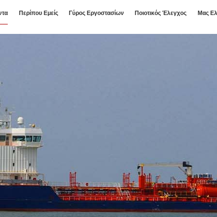
ντα
Περίπου Εμείς
Γύρος Εργοστασίων
Ποιοτικός Έλεγχος
Μας Ελ