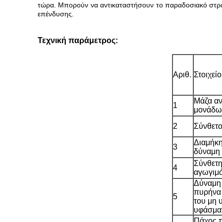
τώρα. Μπορούν να αντικαταστήσουν το παραδοσιακό στρώ
επένδυσης.
Τεχνική παράμετρος:
Αριθ.
Στοιχείο
Μάζα αν
1
μονάδω
2
Σύνθετ
Διαμήκη
3
δύναμη 
Σύνθετη
4
αγωγιμ
Δύναμη
πυρήνα 
5
του μη 
υφάσμα
Πάχος 