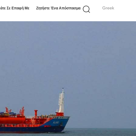
Greek
άτε Σε Επαφή Με
Ζητήστε Ένα Απόσπασμα