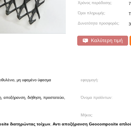
Χρόνος παράδοσης:
7
Όροι πληρωμής:
T
Δυνατότητα προσφοράς:
3
Καλύτερη τιμή
ιθυλένιο, μη υφαμένο ύφασμα
εφαρμογή:
η, αποξήρανση, διήθηση, προστατεύει,
Όνομα προϊόντων:
Μήκος:
ite διατηρώντας τοίχων
Αντι αποξήρανση Geocomposite απλο
,