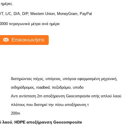
 ημέρες
/T, L/C, D/A, D/P, Western Union, MoneyGram, PayPal
0000 τετραγωνικά μέτρα ανά ημέρα
Επικοινωνήστε
διατηρώντας τοίχος, υπόγειος, υπόγεια εφαρμοσμένη μηχανική,
σιδηρόδρομος, roadbed, πεζοδρόμιο, υποδο
Αντι αντίσταση 2m αποξήρανση Geocomposite οπής απλού λαού
πλάτους που διατηρεί την πίσω αποξήρανση τ
200m
ύ λαού
HDPE αποξήρανση Geocomposite
,