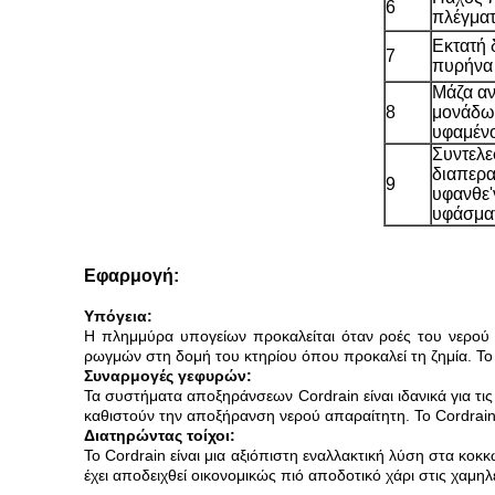
6
πλέγμα
Εκτατή 
7
πυρήνα
Μάζα αν
8
μονάδω
υφαμέν
Συντελε
διαπερα
9
υφανθε'
υφάσμα
Εφαρμογή:
Υπόγεια:
Η πλημμύρα υπογείων προκαλείται όταν ροές του νερού
ρωγμών στη δομή του κτηρίου όπου προκαλεί τη ζημία. Το 
Συναρμογές γεφυρών:
Τα συστήματα αποξηράνσεων Cordrain είναι ιδανικά για τ
καθιστούν την αποξήρανση νερού απαραίτητη. Το Cordrain έ
Διατηρώντας τοίχοι:
Το Cordrain είναι μια αξιόπιστη εναλλακτική λύση στα 
έχει αποδειχθεί οικονομικώς πιό αποδοτικό χάρι στις χαμ