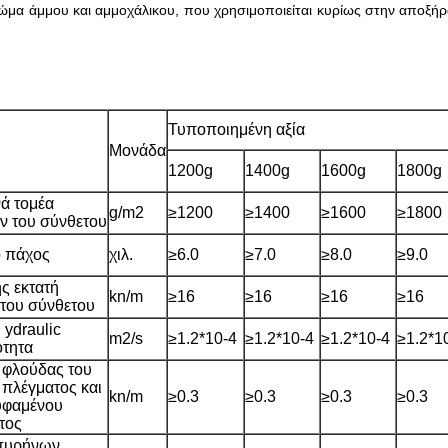
μα άμμου και αμμοχάλικου, που χρησιμοποιείται κυρίως στην αποξή
Τυποποιημένη αξία
Μονάδα
1200g
1400g
1600g
1800g
ά τομέα
g/m2
≥1200
≥1400
≥1600
≥1800
ν του σύνθετου
ο πάχος
χιλ.
≥6.0
≥7.0
≥8.0
≥9.0
Αφήστε ένα μήνυμα
ς εκτατή
kn/m
≥16
≥16
≥16
≥16
του σύνθετου
We bellen je snel terug!
 ydraulic
m2/s
≥1.2*10-4
≥1.2*10-4
≥1.2*10-4
≥1.2*1
ότητα
 φλούδας του
πλέγματος και
kn/m
≥0.3
≥0.3
≥0.3
≥0.3
υφαμένου
τος
πυρήνων