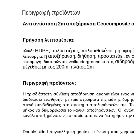
Περιγραφή προϊόντων
Αντι αντίσταση 2m αποξήρανση Geocomposite ο
Γρήγορη λεπτομέρεια:
HDPE, πολυεστέρας, πολυαιθυλένιο, μη υφαμ
υλικό:
η αποξήρανση, διήθηση, προστατεύει, ενισ
λειτουργία:
σιδηρόδρ
εφαρμογή: διατηρώντας wallunderground κτίστε,
μέγεθος: μήκος 200m, πλάτος 2m
Περιγραφή προϊόντων:
Η τρισδιάστατη σύνθετη αποξήρανση geonet είναι ένας ν
διαδικασία εξώθησης, με τρία στρώματα της ειδικής δομ
στενά συνδεδεμένες στο σύστημα αποξηράνσεών της. Το 
μήκος να διαμορφώσει το κανάλι αποξηράνσεων. Οι ανώτε
κανάλι αποξηράνσεων, το οποίο μπορεί να διατηρήσει τη
Double-sided συγκολλητική geotextile ένωση που χρησιμ