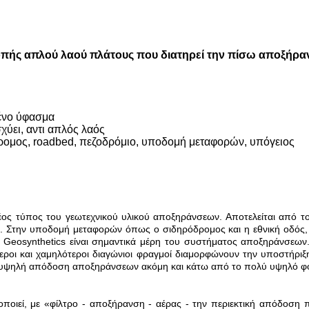
πής απλού λαού πλάτους που διατηρεί την πίσω αποξήρα
ένο ύφασμα
χύει, αντι απλός λαός
ομος, roadbed, πεζοδρόμιο, υποδομή μεταφορών, υπόγειος
έος τύπος του γεωτεχνικού υλικού αποξηράνσεων. Αποτελείται από τ
ής. Στην υποδομή μεταφορών όπως ο σιδηρόδρομος και η εθνική οδός,
Geosynthetics είναι σημαντικά μέρη του συστήματος αποξηράνσεων.
ροι και χαμηλότεροι διαγώνιοι φραγμοί διαμορφώνουν την υποστήρι
ν υψηλή απόδοση αποξηράνσεων ακόμη και κάτω από το πολύ υψηλό φο
οποιεί, με «φίλτρο - αποξήρανση - αέρας - την περιεκτική απόδοση π