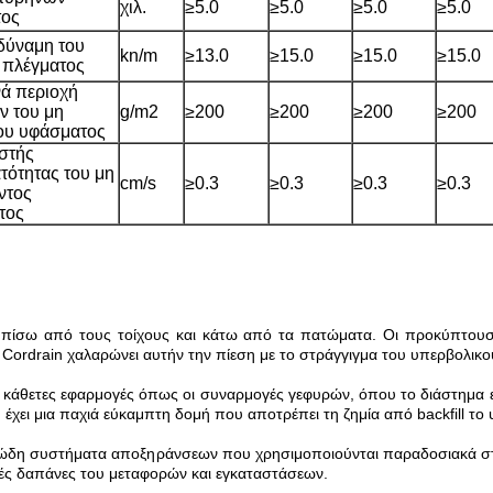
χιλ.
≥5.0
≥5.0
≥5.0
≥5.0
τος
δύναμη του
kn/m
≥13.0
≥15.0
≥15.0
≥15.0
 πλέγματος
ά περιοχή
ν του μη
g/m2
≥200
≥200
≥200
≥200
ου υφάσματος
στής
υποβολή
τότητας του μη
cm/s
≥0.3
≥0.3
≥0.3
≥0.3
ντος
τος
 πίσω από τους τοίχους και κάτω από τα πατώματα. Οι προκύπτουσ
Cordrain χαλαρώνει αυτήν την πίεση με το στράγγιγμα του υπερβολικού
ις κάθετες εφαρμογές όπως οι συναρμογές γεφυρών, όπου το διάστημα 
χει μια παχιά εύκαμπτη δομή που αποτρέπει τη ζημία από backfill το υ
κοκκώδη συστήματα αποξηράνσεων που χρησιμοποιούνται παραδοσιακά σ
ηλές δαπάνες του μεταφορών και εγκαταστάσεων.