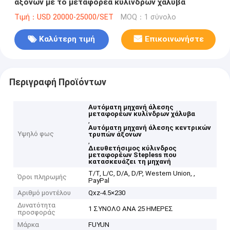
άξονων με το μεταφορέα κυλίνδρων χάλυβα
Τιμή：USD 20000-25000/SET
MOQ：1 σύνολο
Καλύτερη τιμή
Επικοινωνήστε
Περιγραφή Προϊόντων
Αυτόματη μηχανή άλεσης
μεταφορέων κυλίνδρων χάλυβα
,
Αυτόματη μηχανή άλεσης κεντρικών
Υψηλό φως
τρυπών άξονων
,
Διευθετήσιμος κύλινδρος
μεταφορέων Stepless που
κατασκευάζει τη μηχανή
T/T, L/C, D/A, D/P, Western Union, ,
Όροι πληρωμής
PayPal
Αριθμό μοντέλου
Qxz-4.5×230
Δυνατότητα
1 ΣΥΝΟΛΟ ΑΝΑ 25 ΗΜΕΡΕΣ
προσφοράς
Μάρκα
FUYUN