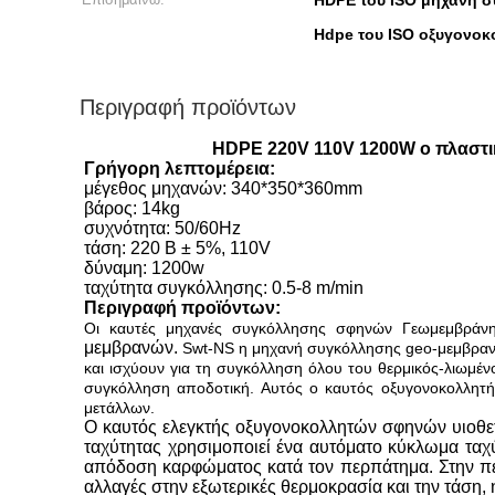
HDPE του ISO μηχανή 
Hdpe του ISO οξυγονο
Περιγραφή προϊόντων
HDPE 220V 110V 1200W ο πλαστι
Γρήγορη λεπτομέρεια:
μέγεθος μηχανών: 340*350*360mm
βάρος: 14kg
συχνότητα: 50/60Hz
τάση: 220 Β ± 5%, 110V
δύναμη: 1200w
ταχύτητα συγκόλλησης: 0.5-8 m/min
Περιγραφή προϊόντων:
Οι καυτές μηχανές συγκόλλησης σφηνών Γεωμεμβράνη
μεμβρανών.
Swt-NS η μηχανή συγκόλλησης geo-μεμβρανώ
και ισχύουν για τη συγκόλληση όλου του θερμικός-λιωμέ
συγκόλληση αποδοτική. Αυτός ο καυτός οξυγονοκολλητή
μετάλλων.
Ο καυτός ελεγκτής οξυγονοκολλητών σφηνών υιοθετε
ταχύτητας χρησιμοποιεί ένα αυτόματο κύκλωμα τ
απόδοση καρφώματος κατά τον περπάτημα. Στην περ
αλλαγές στην εξωτερικές θερμοκρασία και την τάση,