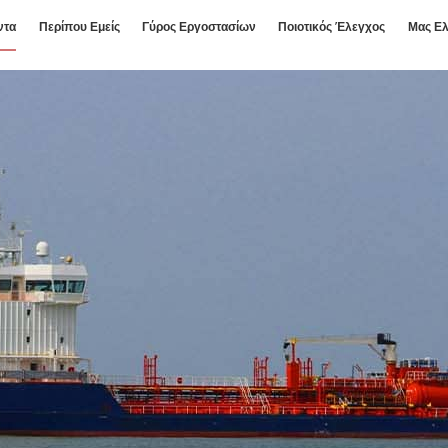
ντα
Περίπου Εμείς
Γύρος Εργοστασίων
Ποιοτικός Έλεγχος
Μας Ελ