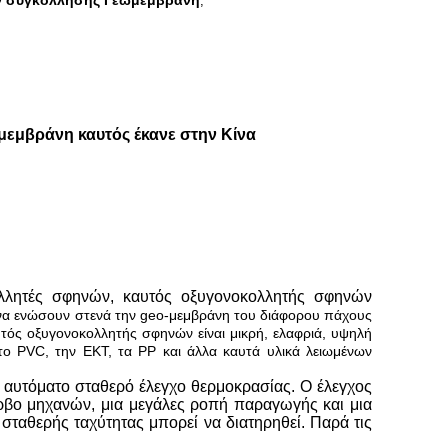
ν συγκόλλησης Γεωμεμβράνη
,
εμβράνη καυτός έκανε στην Κίνα
λλητές σφηνών, καυτός οξυγονοκολλητής σφηνών
 να ενώσουν στενά την geo-μεμβράνη του διάφορου πάχους
τός οξυγονοκολλητής σφηνών είναι μικρή, ελαφριά, υψηλή
ο PVC, την ΕΚΤ, τα PP και άλλα καυτά υλικά λειωμένων
ν αυτόματο σταθερό έλεγχο θερμοκρασίας. Ο έλεγχος
βο μηχανών, μια μεγάλες ροπή παραγωγής και μια
ταθερής ταχύτητας μπορεί να διατηρηθεί. Παρά τις