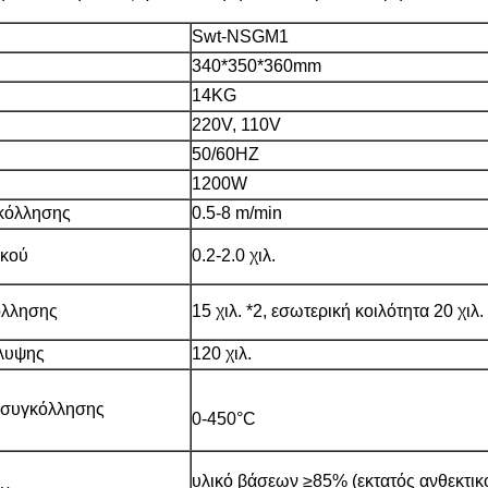
Swt-NSGM1
340*350*360mm
14KG
220V, 110V
50/60HZ
1200W
κόλλησης
0.5-8 m/min
ικού
0.2-2.0 χιλ.
όλλησης
15 χιλ. *2, εσωτερική κοιλότητα 20 χιλ.
λυψης
120 χιλ.
 συγκόλλησης
0-450°C
υλικό βάσεων ≥85% (εκτατός ανθεκτικ