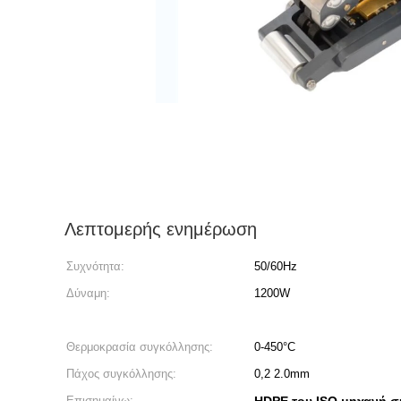
Λεπτομερής ενημέρωση
Συχνότητα:
50/60Hz
Δύναμη:
1200W
Θερμοκρασία συγκόλλησης:
0-450°C
Πάχος συγκόλλησης:
0,2 2.0mm
Επισημαίνω: