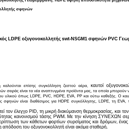
συγκόλλησης Γεωμεμβράνη
HDPE υψηλή αποδοτικότητα μηχανώ
,
κολλητής σφηνών
κός LDPE οξυγονοκολλητής swt-NSGM1 σφηνών PVC Γεωμ
καυτοί οξυγονοκο
 καλούνται επίσης συγκόλληση ζεστού αέρα,
ν σειράς είναι τα νέα αναπτυγμένα προϊόντα μας, τα οποία μπορούν
νου υλικού όπως LDPE, PVC, HDPE, EVA, PP και ούτω καθεξής. Ο καυ
ς σφηνών είναι διαθέσιμος για HDPE συγκόλλησης, LDPE, τη EVA, τ
ί τον έλεγχο PID, τη μικρή διακύμανση θερμοκρασίας, και το
αχύτητας κανονισμού τάσης PWM. Με την κίνηση ΣΥΝΕΧΩΝ σερ
ίπτωση των κάθετων φορτίων συρσίματος και δρόμων, ένας σ
 η απόδοση του οξυγονοκολλητή είναι ακόμα σταθερή.