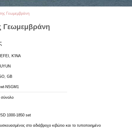
σης Γεωμεμβράνη
ς Γεωμεμβράνη
ς
EFEI, ΚΊΝΑ
FUYUN
SO, GB
wt-NSGM1
 σύνολο
SD 1000-1850 set
υσκευασμένος στο αδιάβροχο κιβώτιο και το τυποποιημένο