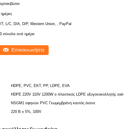
αρτοκιβώτιο
 ημέρες
/T, L/C, D/A, D/P, Western Union, , PayPal
0 σύνολα ανά ημέρα
Επικοινωνήστε
HDPE, PVC, ΕΚΤ, PP, LDPE, EVA
HDPE 220V 110V 1200W ο πλαστικός LDPE οξυγονοκολλητής swt-
NSGM1 σφηνών PVC Γεωμεμβράνη καυτός έκανε
220 Β ± 5%, 100V