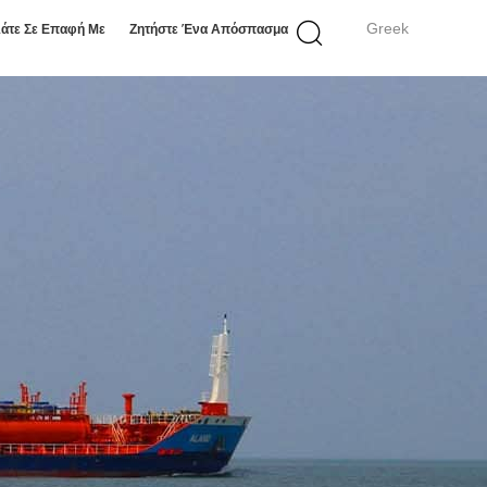
Greek
άτε Σε Επαφή Με
Ζητήστε Ένα Απόσπασμα