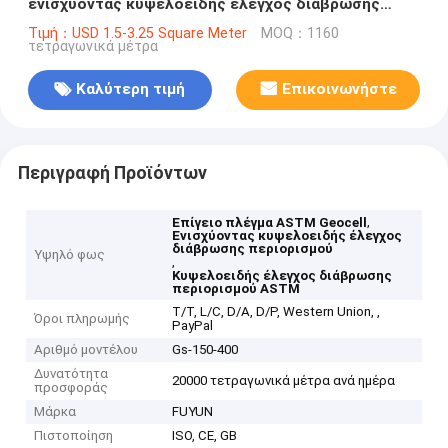
ενισχύοντας κυψελοειδής έλεγχος διάβρωσης
περιορισμού
Τιμή：USD 1.5-3.25 Square Meter
MOQ：1160
τετραγωνικά μέτρα
Καλύτερη τιμή
Επικοινωνήστε
Περιγραφή Προϊόντων
,
Επίγειο πλέγμα ASTM Geocell
Ενισχύοντας κυψελοειδής έλεγχος
διάβρωσης περιορισμού
Υψηλό φως
,
Κυψελοειδής έλεγχος διάβρωσης
περιορισμού ASTM
T/T, L/C, D/A, D/P, Western Union, ,
Όροι πληρωμής
PayPal
Αριθμό μοντέλου
Gs-150-400
Δυνατότητα
20000 τετραγωνικά μέτρα ανά ημέρα
προσφοράς
Μάρκα
FUYUN
Πιστοποίηση
ISO, CE, GB