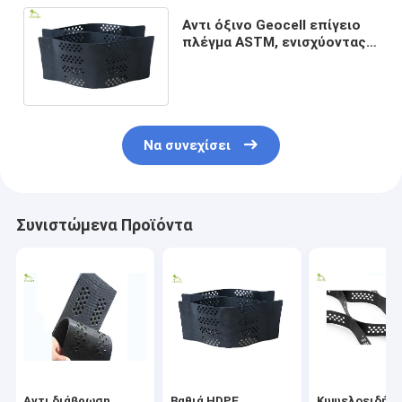
Αντι όξινο Geocell επίγειο
πλέγμα ASTM, ενισχύοντας
κυψελοειδής έλεγχος
διάβρωσης περιορισμού
Να συνεχίσει
Συνιστώμενα Προϊόντα
Αντι διάβρωση
Βαθιά HDPE
Κυψελοειδής