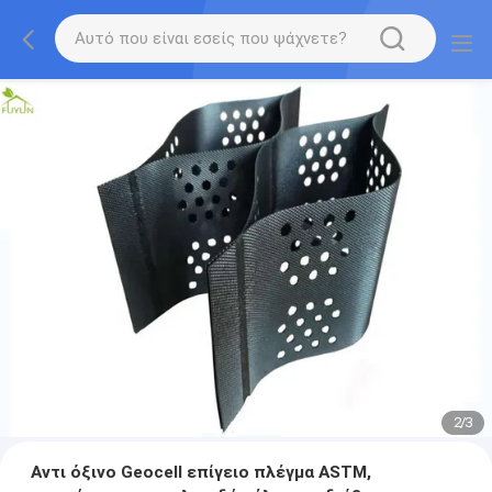
2
/
3
Αντι όξινο Geocell επίγειο πλέγμα ASTM,