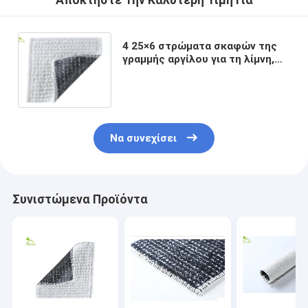
Αποκτήστε Την Καλύτερη Τιμή Για
4 25×6 στρώματα σκαφών της
γραμμής αργίλου για τη λίμνη,
πρόγραμμα πρασινίσματος
μπαλκονιών σκαφών της
γραμμής Γεωσυνθετική
Να συνεχίσει
Συνιστώμενα Προϊόντα