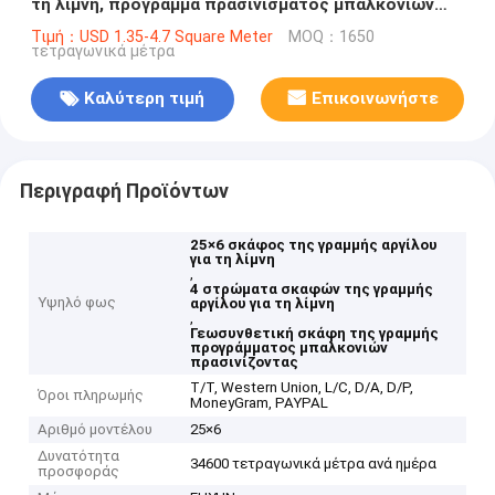
τη λίμνη, πρόγραμμα πρασινίσματος μπαλκονιών
σκαφών της γραμμής Γεωσυνθετική
Τιμή：USD 1.35-4.7 Square Meter
MOQ：1650
τετραγωνικά μέτρα
Καλύτερη τιμή
Επικοινωνήστε
Περιγραφή Προϊόντων
25×6 σκάφος της γραμμής αργίλου
για τη λίμνη
,
4 στρώματα σκαφών της γραμμής
Υψηλό φως
αργίλου για τη λίμνη
,
Γεωσυνθετική σκάφη της γραμμής
προγράμματος μπαλκονιών
πρασινίζοντας
T/T, Western Union, L/C, D/A, D/P,
Όροι πληρωμής
MoneyGram, PAYPAL
Αριθμό μοντέλου
25×6
Δυνατότητα
34600 τετραγωνικά μέτρα ανά ημέρα
προσφοράς