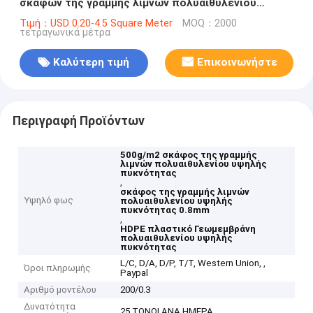
σκαφών της γραμμής λιμνών πολυαιθυλενίου
υψηλής πυκνότητας
Τιμή：USD 0.20-4.5 Square Meter
MOQ：2000
τετραγωνικά μέτρα
Καλύτερη τιμή
Επικοινωνήστε
Περιγραφή Προϊόντων
500g/m2 σκάφος της γραμμής
λιμνών πολυαιθυλενίου υψηλής
πυκνότητας
,
σκάφος της γραμμής λιμνών
Υψηλό φως
πολυαιθυλενίου υψηλής
πυκνότητας 0.8mm
,
HDPE πλαστικό Γεωμεμβράνη
πολυαιθυλενίου υψηλής
πυκνότητας
L/C, D/A, D/P, T/T, Western Union, ,
Όροι πληρωμής
Paypal
Αριθμό μοντέλου
200/0.3
Δυνατότητα
25 ΤΟΝΟΙ ΑΝΑ ΗΜΕΡΑ