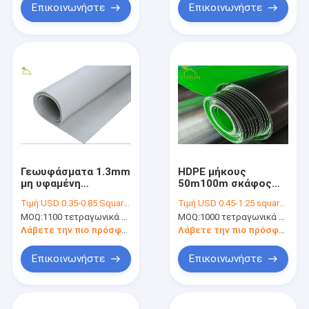
Επικοινωνήστε
Επικοινωνήστε
Γεωυφάσματα 1.3mm
HDPE μήκους
μη υφαμένη
50m100m σκάφος
μεμβράνη
της γραμμής
Τιμή:
USD 0.35-0.85 Square Meter
Τιμή:
USD 0.45-1.25 square meters
υφάσματος φίλτρων
δεξαμενών,
MOQ:
1100 τετραγωνικά μέτρα
MOQ:
1000 τετραγωνικά μέτρα
για τη συντήρηση
Γεωυφάσματα
νερού
απομόνωσης ύφασμα
Λάβετε την πιο πρόσφατη τιμή
Λάβετε την πιο πρόσφατη τιμή
για τη
στεγανοποίηση
Επικοινωνήστε
Επικοινωνήστε