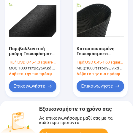
Περιβαλλοντική
Κατασκευασμένη
μαύρη Γεωυφάσματα
Γεωυφάσματα
μεμβράνη, φύλλο
μεμβράνη για
Τιμή:
USD 0.45-1.0 square meters
Τιμή:
USD 0.45-1.60 square meters
SASO Γεωμεμβράνη
Δρόμοςs,
MOQ:
1000 τετραγωνικά μέτρα
MOQ:
1000 τετραγωνικά μέτρα
για Biofloc
Γεωυφάσματα
πλάτους 7.0mm
Λάβετε την πιο πρόσφατη τιμή
Λάβετε την πιο πρόσφατη τιμή
ύφασμα Υπόστρωμα
Επικοινωνήστε
Επικοινωνήστε
Εξοικονομήστε το χρόνο σας
Ας επικοινωνήσουμε μαζί σας με τα
καλύτερα προϊόντα.