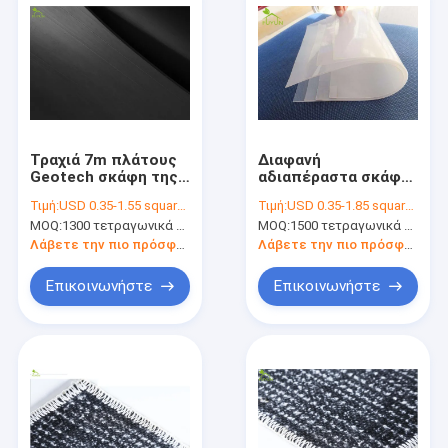
Τραχιά 7m πλάτους
Διαφανή
Geotech σκάφη της
αδιαπέραστα σκάφη
γραμμής φραγμάτων
της γραμμής λιμνών
Τιμή:
USD 0.35-1.55 square meters
Τιμή:
USD 0.35-1.85 square meters
υφάσματος
πολυαιθυλενίου
MOQ:
1300 τετραγωνικά μέτρα
MOQ:
1500 τετραγωνικά μέτρα
πλαστικά για την
υφάσματος Geotech
προστασία
μήκους 100m
Λάβετε την πιο πρόσφατη τιμή
Λάβετε την πιο πρόσφατη τιμή
αναχωμάτων
πλημμυρών
Επικοινωνήστε
Επικοινωνήστε
Σπίτι
Προϊόντα
Περίπου εμείς