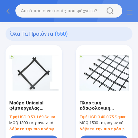
Όλα Τα Προϊόντα
(550)
Μαύρο Uniaxial
Πλαστική
φίμπεργκλας
εδαφολογική
Geogrid 150KN για
σταθεροποίηση
Τιμή:
USD 0.53-1.69 Square Meter
Τιμή:
USD 0.40-0.75 Square Meter
την εδαφολογική
Geogrid, διαξωνικά
MOQ:
1300 τετραγωνικά μέτρα
MOQ:
1500 τετραγωνικά μέτρα
ενίσχυση
ακέραια προϊόντα PP
Geogrid
Λάβετε την πιο πρόσφατη τιμή
Λάβετε την πιο πρόσφατη τιμή