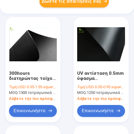
Δώστε τις απαιτήσεις σας
300hours
UV αντίσταση 0.5mm
διατηρώντας τοίχος
ύφασμα
υφάσματος Geotech
Stabilizaition
Τιμή:
USD 0.35-1.55 square meters
Τιμή:
USD 0.35-0.95 square meters
αντίστασης πίεσης
κλίσεων υφάσματος
MOQ:
1300 τετραγωνικά μέτρα
MOQ:
1250 τετραγωνικά μέτρα
για την απότομη
Geotech για το
προστασία κλίσεων
εργοστάσιο χημικής
Λάβετε την πιο πρόσφατη τιμή
Λάβετε την πιο πρόσφατη τιμή
βιομηχανίας
Επικοινωνήστε
Επικοινωνήστε