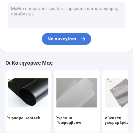
Geogrid από φίμπεργκλας
Έλεγχος Geomat διάβρωσης
Hdpe Geocell
Να συνεχίσει
Αποξήρανση Γεωσύνθετο
Σκάφη της γραμμής αργίλου Γεωσυνθετική
Οι Κατηγορίες Μας
Hdpe μηχανή συγκόλλησης Γεωμεμβράνη
Μηχανή κατασκευής κυλίνδρων μεταφορέων
Γεωυφάσματα πρόγραμμα
Ηλεκτρονικό καλώδιο σημάτων
Ύφασμα Geotech
Ύφασμα
σύνθετη
Γεωμεμβράνη
γεωμεμβράνη