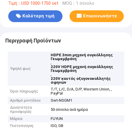
Τιμή：USD 1000-1750 set
MOQ：1 σύνολο
Καλύτερη τιμή
Επικοινωνήστε
Περιγραφή Προϊόντων
HDPE 3mm μηχανή συγκόλλησης
Γεωμεμβράνη
,
220V HDPE μηχανή συγκόλλησης
Υψηλό φως
Γεωμεμβράνη
,
220V καυτός οξυγονοκολλητής
σφηνών
T/T, L/C, D/A, D/P, Western Union, ,
Όροι πληρωμής
PayPal
Αριθμό μοντέλου
Swt-NSGM1
Δυνατότητα
50 σύνολα ανά ημέρα
προσφοράς
Μάρκα
FUYUN
Πιστοποίηση
ISO, GB